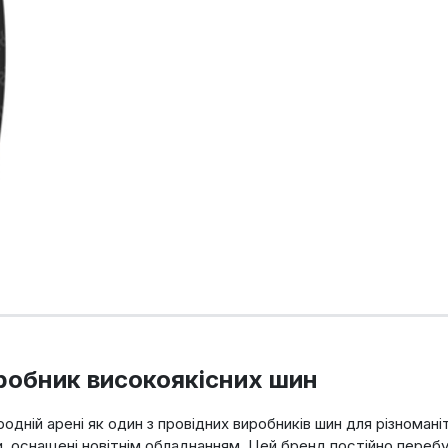
робник високоякісних шин
дній арені як один з провідних виробників шин для різномані
, оснащені новітнім обладнанням. Цей бренд постійно перебу