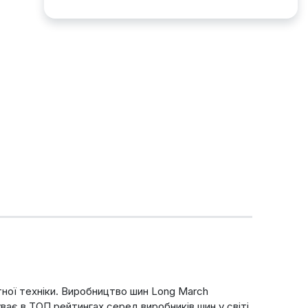
тної техніки. Виробництво шин Long March
ває в ТОП рейтингах серед виробників шин у світі