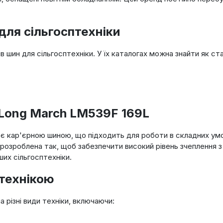
 для сільгосптехніки
ин для сільгосптехніки. У їх каталогах можна знайти як станд
Long March LM539F 169L
 є кар'єрною шиною, що підходить для роботи в складних умо
розроблена так, щоб забезпечити високий рівень зчеплення з
ших сільгосптехніки.
 технікою
різні види техніки, включаючи: