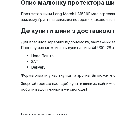
Опис малюнку протектора ши
Протектор шини Long March LM539F має агресивний
важкому ґрунті чи слизьких поверхнях, дозволяючи
Де купити шини з доставкою п
Для власників аграрних підприємств, вантажних ав
Пропонуємо можливість купити шини 445/00 r28 з
Нова Пошта
SAT
Delivery
Форма оплати у нас гнучка та зручна. Ви можете о
Звертайтеся до нас, щоб купити шини за найнижчо
роботи вашої техніки вже сьогодні!