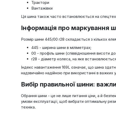
Трактори
Вантажівки
Ця шина також часто встановлюється на спецтехні
Iнформація про маркування 
Розмір шини 445/00 r28 складається з кількох еле
445 - ширина шини в міліметрах;
00 - профіль шини (співвідношення висоти до
r28 - діаметр колеса, на яке встановлюєтьс
Індекс навантаження 169L означає, що шина здатн
надзвичайно надійною при використанні в важких 
Вибір правильної шини: важл
Обрання шини - це не лише питання ціни, а й безп
умови експлуатації, щоб вибрати оптимальну рези
техніка.