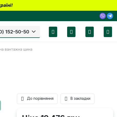
раїні!
0) 152-50-50
ьна вантажна шина
До порівняння
В закладки