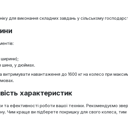
ку для виконання складних завдань у сільському господарств
шини
ментів:
 ширини);
я шина, у дюймах.
а витримувати навантаження до 1600 кг на колесо при максима
умовах.
ивість характеристик
еки та ефективності роботи вашої техніки. Рекомендуємо звер
ну. Чим краще ви підберете покришку для свого колеса, тим