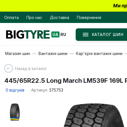
Ми пр
Оплата
Про нас
Доставка
Повернення
КАТАЛОГ ШИН
UA
RU
Магазин шин
Вантажні шини
Кар'єрні вантажні шини
Назад в каталог
445/65R22.5 Long March LM539F 169L 
0
відгуків
Артикул:
375753