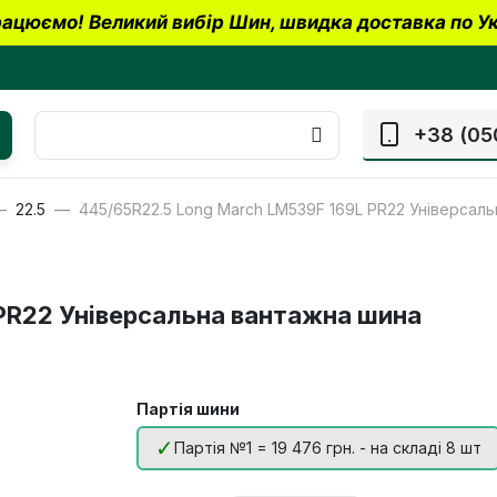
ацюємо! Великий вибір Шин, швидка доставка по Ук
+38 (05
22.5
445/65R22.5 Long March LM539F 169L PR22 Універсал
PR22 Універсальна вантажна шина
Партія шини
Партія №1 = 19 476 грн. - на складі 8 шт