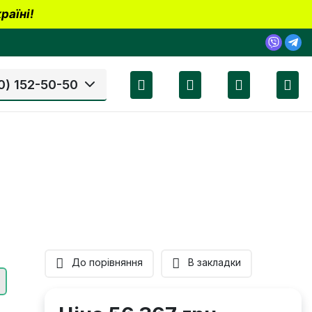
раїні!
0) 152-50-50
До порівняння
В закладки