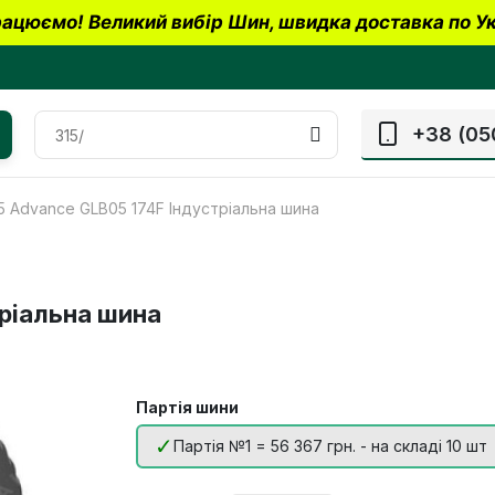
ацюємо! Великий вибір Шин, швидка доставка по Ук
+38 (05
5 Advance GLB05 174F Індустріальна шина
ріальна шина
Партія шини
Партія №1 = 56 367 грн. - на складі 10 шт