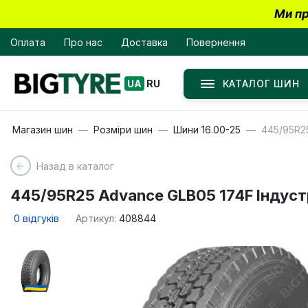
Ми пр
Оплата
Про нас
Доставка
Повернення
КАТАЛОГ ШИН
UA
RU
Магазин шин
Розміри шин
Шини 16.00-25
445/95R2
Назад в каталог
445/95R25 Advance GLB05 174F Індуст
0
відгуків
Артикул:
408844