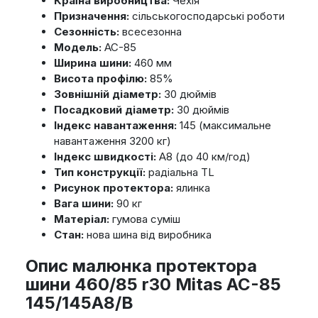
Країна виробництва:
Чехія
Призначення:
сільськогосподарські роботи
Сезонність:
всесезонна
Модель:
AC-85
Ширина шини:
460 мм
Висота профілю:
85%
Зовнішній діаметр:
30 дюймів
Посадковий діаметр:
30 дюймів
Індекс навантаження:
145 (максимальне
навантаження 3200 кг)
Індекс швидкості:
A8 (до 40 км/год)
Тип конструкції:
радіальна TL
Рисунок протектора:
ялинка
Вага шини:
90 кг
Матеріал:
гумова суміш
Стан:
нова шина від виробника
Опис малюнка протектора
шини 460/85 r30 Mitas AC-85
145/145A8/B