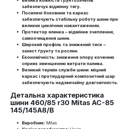
Велика кількість ґрунтозачепів
забезпечує відмінну тягу.
Посилені боковини та каркас
забезпечують стабільну роботу шини при
великих циклічних навантаженнях.
Протектор ялинка – відмінне зчеплення,
самоочищення шини.
Широкий профіль та знижений тиск –
захист ґрунту та рослин.
Економічність: зниження опору коченню
сприяє зменшенню витрати палива.
Великий термін служби шини: міцний
каркас і протиударний композитний шар
забезпечують надзвичайну довговічність.
Детальна характеристика
шини 460/85 r30 Mitas AC-85
145/145A8/B
Виробник:
Mitas