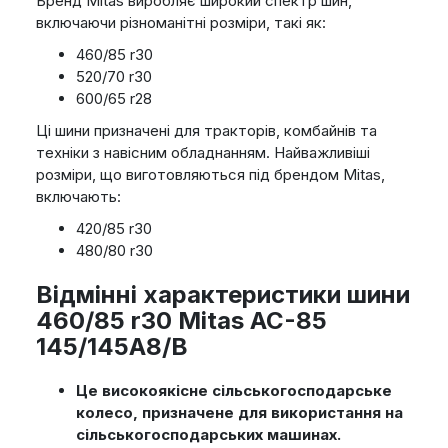
Бренд Mitas виробляє широкий спектр шин,
включаючи різноманітні розміри, такі як:
460/85 r30
520/70 r30
600/65 r28
Ці шини призначені для тракторів, комбайнів та
техніки з навісним обладнанням. Найважливіші
розміри, що виготовляються під брендом Mitas,
включають:
420/85 r30
480/80 r30
Відмінні характеристики шини
460/85 r30 Mitas AC-85
145/145A8/B
Це високоякісне сільськогосподарське
колесо, призначене для використання на
сільськогосподарських машинах.