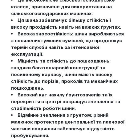
колесо, призначене для використання на
сільськогосподарських машинах.
Ця шина забезпечує більшу стійкість і
високу прохідність навіть на важких ґрунтах.
Висока зносостійкість: шини виробляються
з посилених гумових сумішей, що продовжує
термін служби навіть за інтенсивної
експлуатації.
Міцність та стійкість до пошкоджень:
завдяки багатошаровій конструкції та
посиленому каркасу, шини мають високу
стійкість до порізів, проколів та механічних
пошкоджень.
Високий кут нахилу ґрунтозачепів та їх
перекриття в центрі покращує зчеплення та
стабільність роботи шини.
Відмінне зчеплення з ґрунтом: різний
малюнок протектора центральної та плечової
частини покришки забезпечує відсутність
пробуксування.