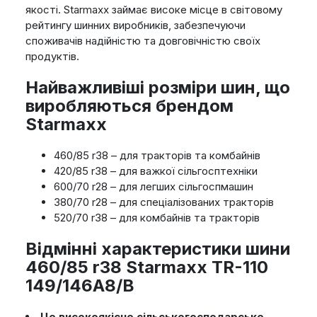
якості. Starmaxx займає високе місце в світовому
рейтингу шинних виробників, забезпечуючи
споживачів надійністю та довговічністю своїх
продуктів.
Найважливіші розміри шин, що
виробляються брендом
Starmaxx
460/85 r38 – для тракторів та комбайнів
420/85 r38 – для важкої сільгосптехніки
600/70 r28 – для легших сільгоспмашин
380/70 r28 – для спеціалізованих тракторів
520/70 r38 – для комбайнів та тракторів
Відмінні характеристики шини
460/85 r38 Starmaxx TR-110
149/146A8/B
Це високоякісне сільськогосподарське