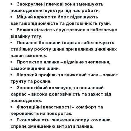
Заокруглені плечові зони зменшують
пошкодження культур під час роботи.
Міцний каркас та борт підвищують
вантажопідйомність та довговічність гуми.
Велика кількість ґрунтозачепів забезпечує
відмінну тягу.
Посилені боковини і каркас забезпечують
стабільну роботу шини при великих циклічних
навантаженнях.
Протектор ялинка – відмінне зчеплення,
самоочищення шини.
Широкий профіль та знижений тиск – захист
ґрунту та рослин.
Зносостійкий компаунд та посилений
каркас – висока довговічність та захист від
пошкоджень.
Флотаційні властивості – комфорт та
керованість на поворотах.
Економічність: зниження опору коченню
сприяє зменшенню витрати палива.