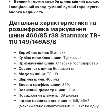
Великий термін служби шини: міцний каркас
і спеціальний склад гумової суміші гарантують
високу надійність.
Детальна характеристика та
розшифровка маркування
шини 460/85 r38 Starmaxx TR-
110 149/146A8/B
Виробник шини:
Starmaxx
Країна виробник шини:
Туреччина
Призначення шини:
Сільське господарство
Сезонність шини:
Всесезонна
Модель шини:
TR-110
Ширина шини:
460 мм
Висота профілю шини:
85%
Зовнішній діаметр шини:
1,8 м
Посадковий діаметр:
38 дюймів
Індекс навантаження шини:
149/146A8
(максимальне навантаження: 3500 кг на одну