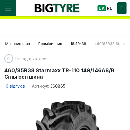
Ми працюємо! Великий вибір Шин, швидка
UA
RU
доставка по Україні!
Магазин шин
Розміри шин
18.40-38
460/85R38 Starmax
Назад в каталог
460/85R38 Starmaxx TR-110 149/146A8/B
Сільгосп шина
0
відгуків
Артикул:
360865