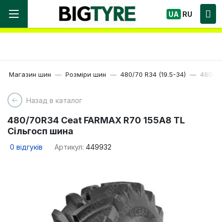
Ми працюємо! Великий вибір Шин, швидка
UA
RU
доставка по Україні!
Магазин шин
Розміри шин
480/70 R34 (19.5-34)
480/70
Назад в каталог
480/70R34 Ceat FARMAX R70 155A8 TL
Сільгосп шина
0
відгуків
Артикул:
449932