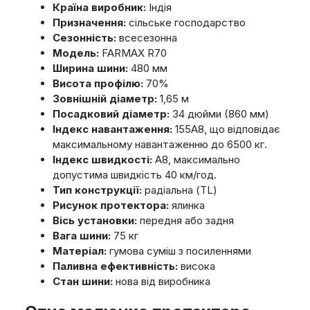
Країна виробник:
Індія
Призначення:
сільське господарство
Сезонність:
всесезонна
Модель:
FARMAX R70
Ширина шини:
480 мм
Висота профілю:
70%
Зовнішній діаметр:
1,65 м
Посадковий діаметр:
34 дюйми (860 мм)
Індекс навантаження:
155A8, що відповідає
максимальному навантаженню до 6500 кг.
Індекс швидкості:
A8, максимально
допустима швидкість 40 км/год.
Тип конструкції:
радіальна (TL)
Рисунок протектора:
ялинка
Вісь установки:
передня або задня
Вага шини:
75 кг
Матеріал:
гумова суміш з посиленнями
Паливна ефективність:
висока
Стан шини:
нова від виробника