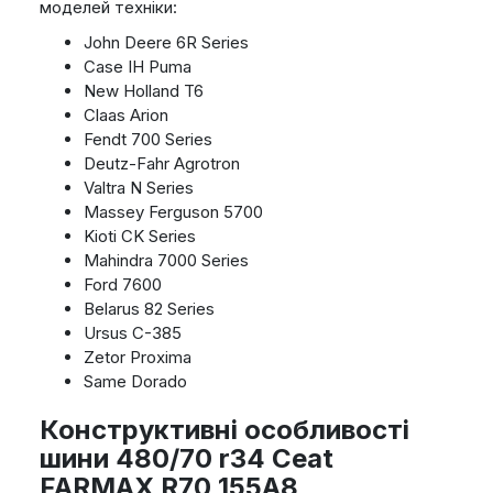
моделей техніки:
John Deere 6R Series
Case IH Puma
New Holland T6
Claas Arion
Fendt 700 Series
Deutz-Fahr Agrotron
Valtra N Series
Massey Ferguson 5700
Kioti CK Series
Mahindra 7000 Series
Ford 7600
Belarus 82 Series
Ursus C-385
Zetor Proxima
Same Dorado
Конструктивні особливості
шини 480/70 r34 Ceat
FARMAX R70 155A8