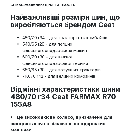
співвідношенню ціни та якості.
Найважливіші розміри шин, що
виробляються брендом Ceat
480/70 r34 - для тракторів та комбайнів
540/65 r28 - для легших
сільськогосподарських машин
600/70 r30 - для важкої
сільськогосподарської техніки
650/65 r38 - для потужних тракторів
710/70 r42 - для великих комбайнів
Відмінні характеристики шини
480/70 r34 Ceat FARMAX R70
155A8
Це високоякісне колесо, призначене для
використання на сільськогосподарських
машинах.