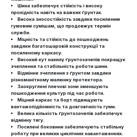
Шина забезпечує стійкість і високу
прохідність навіть на важких ґрунтах.
Висока зносостійкість завдяки посиленим
гумовим сумішам, що продовжує термін
служби.
Міцність та стійкість до пошкоджень
завдяки багатошаровій конструкції та
посиленому каркасу.
Високий кут нахилу ґрунтозачепів покращує
зчеплення та стабільність роботи шини.
Відмінне зчеплення з ґрунтом завдяки
різноманітному малюнку протектора.
Заокруглені плечові зони зменшують
пошкодження культур під час роботи.
Міцний каркас та борт підвищують
вантажопідйомність та довговічність гуми.
Велика кількість ґрунтозачепів забезпечує
відмінну тягу.
Посилені боковини забезпечують стабільну
роботу при великих циклічних навантаженнях.