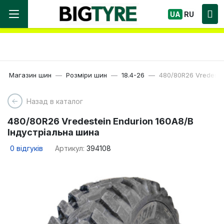
Ми працюємо! Великий вибір Шин, швидка
UA
RU
доставка по Україні!
Магазин шин
Розміри шин
18.4-26
480/80R26 Vredeste
Назад в каталог
480/80R26 Vredestein Endurion 160A8/B
Індустріальна шина
0
відгуків
Артикул:
394108