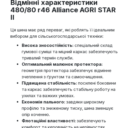
Відмінні характеристики
480/80 r46 Alliance AGRI STAR
II
Ця шина має ряд переваг, які роблять її ідеальним
вибором для сільськогосподарської техніки:
Висока зносостійкість:
спеціальний склад
гумової суміші та міцний каркас забезпечують
тривалий термін служби.
Оптимальний малюнок протектора:
геометрія протектора забезпечує відмінне
зчеплення з ґрунтом та самоочищення.
Підвищена стабільність:
посилені боковини
та каркас забезпечують стабільну роботу на
ухилах та важких умовах.
Економія пального:
завдяки широкому
профілю та зниженому тиску, шина зменшує
опір коченню.
Флотаційні властивості:
забезпечують
комфорт та керованість на нерівностях.