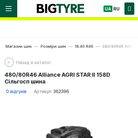
Ми працюємо! Великий вибір Шин, швидка
UA
RU
доставка по Україні!
Магазин шин
Розміри шин
18.40 R46
480/80R46 Allianc
Назад в каталог
480/80R46 Alliance AGRI STAR II 158D
Сільгосп шина
0
відгуків
Артикул:
362396