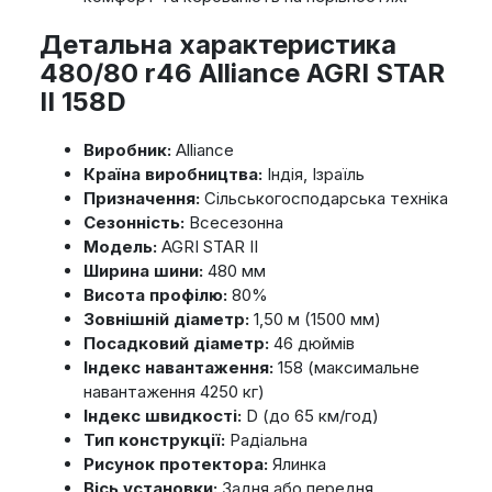
Детальна характеристика
480/80 r46 Alliance AGRI STAR
II 158D
Виробник:
Alliance
Країна виробництва:
Індія, Ізраїль
Призначення:
Сільськогосподарська техніка
Сезонність:
Всесезонна
Модель:
AGRI STAR II
Ширина шини:
480 мм
Висота профілю:
80%
Зовнішній діаметр:
1,50 м (1500 мм)
Посадковий діаметр:
46 дюймів
Індекс навантаження:
158 (максимальне
навантаження 4250 кг)
Індекс швидкості:
D (до 65 км/год)
Тип конструкції:
Радіальна
Рисунок протектора:
Ялинка
Вісь установки:
Задня або передня