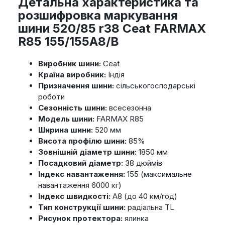
Детальна характеристика та
розшифровка маркування
шини 520/85 r38 Ceat FARMAX
R85 155/155A8/B
Виробник шини:
Ceat
Країна виробник:
Індія
Призначення шини:
сільськогосподарські
роботи
Сезонність шини:
всесезонна
Модель шини:
FARMAX R85
Ширина шини:
520 мм
Висота профілю шини:
85%
Зовнішній діаметр шини:
1850 мм
Посадковий діаметр:
38 дюймів
Індекс навантаження:
155 (максимальне
навантаження 6000 кг)
Індекс швидкості:
A8 (до 40 км/год)
Тип конструкції шини:
радіальна TL
Рисунок протектора:
ялинка