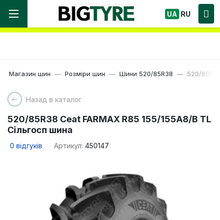
Ми працюємо! Великий вибір Шин, швидка
UA
RU
доставка по Україні!
Магазин шин
Розміри шин
Шини 520/85R38
520/85R38
Назад в каталог
520/85R38 Ceat FARMAX R85 155/155A8/B TL
Сільгосп шина
0
відгуків
Артикул:
450147