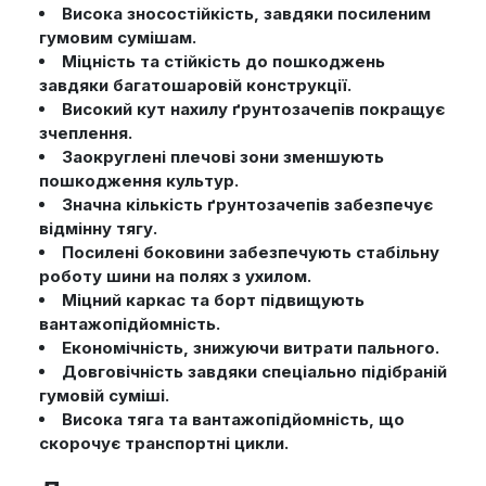
Висока зносостійкість, завдяки посиленим
гумовим сумішам.
Міцність та стійкість до пошкоджень
завдяки багатошаровій конструкції.
Високий кут нахилу ґрунтозачепів покращує
зчеплення.
Заокруглені плечові зони зменшують
пошкодження культур.
Значна кількість ґрунтозачепів забезпечує
відмінну тягу.
Посилені боковини забезпечують стабільну
роботу шини на полях з ухилом.
Міцний каркас та борт підвищують
вантажопідйомність.
Економічність, знижуючи витрати пального.
Довговічність завдяки спеціально підібраній
гумовій суміші.
Висока тяга та вантажопідйомність, що
скорочує транспортні цикли.