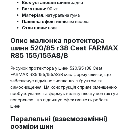
Вісь установки шини:
задня
Вага шини:
90 кг
Матеріал:
натуральна гума
Паливна ефективність:
висока
Стан шини:
нова
Опис малюнка протектора
шини 520/85 r38 Ceat FARMAX
R85 155/155A8/B
Рисунок протектора у шини 520/85 r38 Ceat
FARMAX R85 155/155A8/B має форму ялинки, що
забезпечує відмінне зчеплення з ґрунтом та
самоочищення. Ця конструкція сприяє зменшенню
пробуксування та формує велику площу контакту з
поверхнею, що підвищує ефективність роботи
шини.
Паралельні (взаємозамінні)
розміри шин