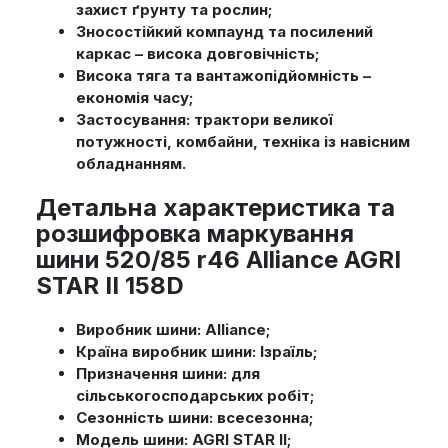
захист ґрунту та рослин;
Зносостійкий компаунд та посилений
каркас – висока довговічність;
Висока тяга та вантажопідйомність –
економія часу;
Застосування: трактори великої
потужності, комбайни, техніка із навісним
обладнанням.
Детальна характеристика та
розшифровка маркування
шини 520/85 r46 Alliance AGRI
STAR II 158D
Виробник шини: Alliance;
Країна виробник шини: Ізраїль;
Призначення шини: для
сільськогосподарських робіт;
Сезонність шини: всесезонна;
Модель шини: AGRI STAR II;