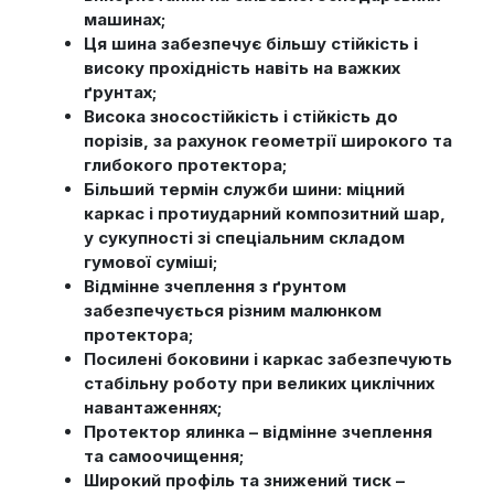
машинах;
Ця шина забезпечує більшу стійкість і
високу прохідність навіть на важких
ґрунтах;
Висока зносостійкість і стійкість до
порізів, за рахунок геометрії широкого та
глибокого протектора;
Більший термін служби шини: міцний
каркас і протиударний композитний шар,
у сукупності зі спеціальним складом
гумової суміші;
Відмінне зчеплення з ґрунтом
забезпечується різним малюнком
протектора;
Посилені боковини і каркас забезпечують
стабільну роботу при великих циклічних
навантаженнях;
Протектор ялинка – відмінне зчеплення
та самоочищення;
Широкий профіль та знижений тиск –