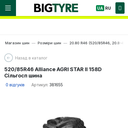
Ми працюємо! Великий вибір Шин, швидка
UA
RU
доставка по Україні!
Магазин шин
Розміри шин
20.80 R46 (520/85R46, 20.8-46)
Назад в каталог
520/85R46 Alliance AGRI STAR II 158D
Сільгосп шина
0
відгуків
Артикул:
381655