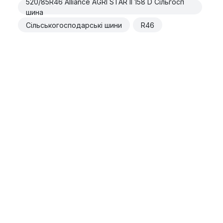
520/85R46 Alliance AGRI STAR II 158 D Сільгосп
шина
Сільськогосподарські шини
R46