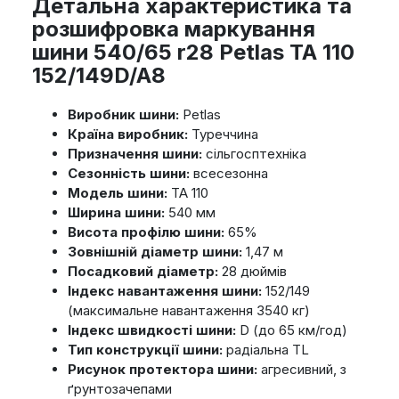
Детальна характеристика та
розшифровка маркування
шини 540/65 r28 Petlas TA 110
152/149D/A8
Виробник шини:
Petlas
Країна виробник:
Туреччина
Призначення шини:
сільгосптехніка
Сезонність шини:
всесезонна
Модель шини:
TA 110
Ширина шини:
540 мм
Висота профілю шини:
65%
Зовнішній діаметр шини:
1,47 м
Посадковий діаметр:
28 дюймів
Індекс навантаження шини:
152/149
(максимальне навантаження 3540 кг)
Індекс швидкості шини:
D (до 65 км/год)
Тип конструкції шини:
радіальна TL
Рисунок протектора шини:
агресивний, з
ґрунтозачепами