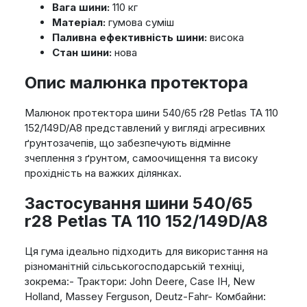
Вага шини:
110 кг
Матеріал:
гумова суміш
Паливна ефективність шини:
висока
Стан шини:
нова
Опис малюнка протектора
Малюнок протектора шини 540/65 r28 Petlas TA 110
152/149D/A8 представлений у вигляді агресивних
ґрунтозачепів, що забезпечують відмінне
зчеплення з ґрунтом, самоочищення та високу
прохідність на важких ділянках.
Застосування шини 540/65
r28 Petlas TA 110 152/149D/A8
Ця гума ідеально підходить для використання на
різноманітній сільськогосподарській техніці,
зокрема:- Трактори: John Deere, Case IH, New
Holland, Massey Ferguson, Deutz-Fahr- Комбайни: