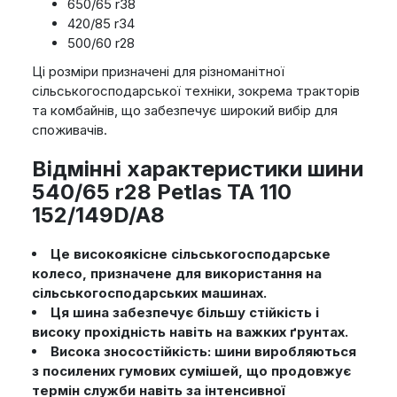
650/65 r38
420/85 r34
500/60 r28
Ці розміри призначені для різноманітної
сільськогосподарської техніки, зокрема тракторів
та комбайнів, що забезпечує широкий вибір для
споживачів.
Відмінні характеристики шини
540/65 r28 Petlas TA 110
152/149D/A8
Це високоякісне сільськогосподарське
колесо, призначене для використання на
сільськогосподарських машинах.
Ця шина забезпечує більшу стійкість і
високу прохідність навіть на важких ґрунтах.
Висока зносостійкість: шини виробляються
з посилених гумових сумішей, що продовжує
термін служби навіть за інтенсивної