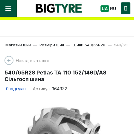
Ми працюємо! Великий вибір Шин, швидка
UA
RU
доставка по Україні!
Магазин шин
Розміри шин
Шини 540/65R28
540/65R28
Назад в каталог
540/65R28 Petlas TA 110 152/149D/A8
Сільгосп шина
0
відгуків
Артикул:
364932