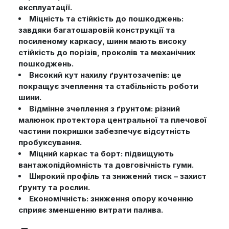
експлуатації.
Міцність та стійкість до пошкоджень:
завдяки багатошаровій конструкції та
посиленому каркасу, шини мають високу
стійкість до порізів, проколів та механічних
пошкоджень.
Високий кут нахилу ґрунтозачепів: це
покращує зчеплення та стабільність роботи
шини.
Відмінне зчеплення з ґрунтом: різний
малюнок протектора центральної та плечової
частини покришки забезпечує відсутність
пробуксування.
Міцний каркас та борт: підвищують
вантажопідйомність та довговічність гуми.
Широкий профіль та знижений тиск – захист
ґрунту та рослин.
Економічність: зниження опору коченню
сприяє зменшенню витрати палива.