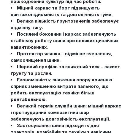
пошкодження культур під час роботи.
Міцний каркас та борт підвищують
вантажопідйомність та довговічність гуми.
Велика кількість ґрунтозачепів забезпечує
відмінну тягу.
Посилені боковини і каркас забезпечують
стабільну роботу шини при великих циклічних
навантаженнях.
Протектор ялинка – відмінне зчеплення,
самоочищення шини.
Широкий профіль та знижений тиск – захист
ґрунту та рослин.
Економічність: зниження опору коченню
сприяє зменшенню витрати пального, що
робить експлуатацію техніки більш
рентабельною.
Великий термін служби шини: міцний каркас
і протиударний композитний шар
забезпечують довговічність експлуатації.
Застосування: шина підходить для
тракторів, комбайнів та техніки з навісним