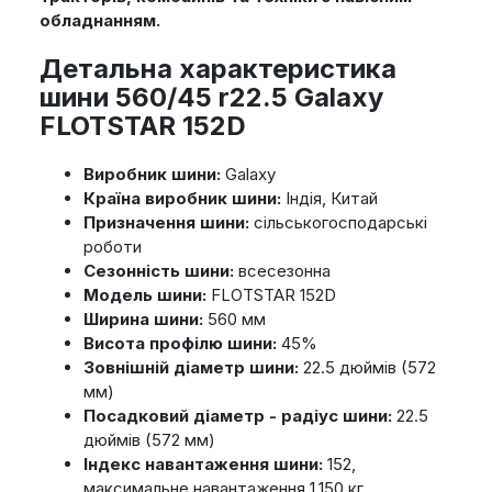
обладнанням.
Детальна характеристика
шини 560/45 r22.5 Galaxy
FLOTSTAR 152D
Виробник шини:
Galaxy
Країна виробник шини:
Індія, Китай
Призначення шини:
сільськогосподарські
роботи
Сезонність шини:
всесезонна
Модель шини:
FLOTSTAR 152D
Ширина шини:
560 мм
Висота профілю шини:
45%
Зовнішній діаметр шини:
22.5 дюймів (572
мм)
Посадковий діаметр - радіус шини:
22.5
дюймів (572 мм)
Індекс навантаження шини:
152,
максимальне навантаження 1,150 кг