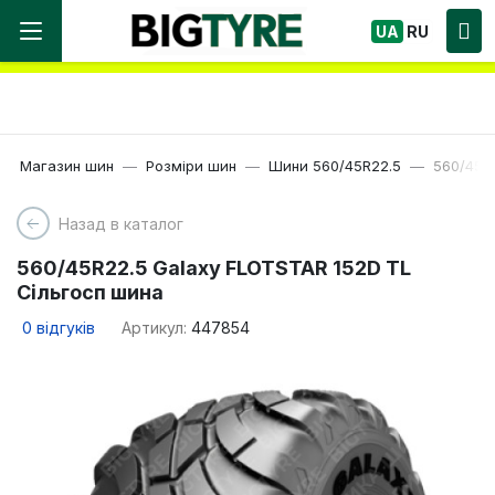
Ми працюємо! Великий вибір Шин, швидка
UA
RU
доставка по Україні!
Магазин шин
Розміри шин
Шини 560/45R22.5
560/45R
Назад в каталог
560/45R22.5 Galaxy FLOTSTAR 152D TL
Сільгосп шина
0
відгуків
Артикул:
447854