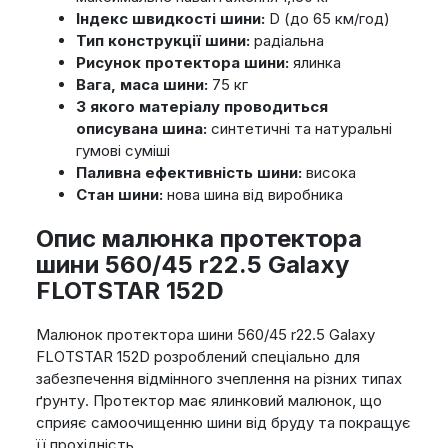
Індекс швидкості шини:
D (до 65 км/год)
Тип конструкції шини:
радіальна
Рисунок протектора шини:
ялинка
Вага, маса шини:
75 кг
З якого матеріалу проводиться
описувана шина:
синтетичні та натуральні
гумові суміші
Паливна ефективність шини:
висока
Стан шини:
нова шина від виробника
Опис малюнка протектора
шини 560/45 r22.5 Galaxy
FLOTSTAR 152D
Малюнок протектора шини 560/45 r22.5 Galaxy
FLOTSTAR 152D розроблений спеціально для
забезпечення відмінного зчеплення на різних типах
ґрунту. Протектор має ялинковий малюнок, що
сприяє самоочищенню шини від бруду та покращує
її прохідність.