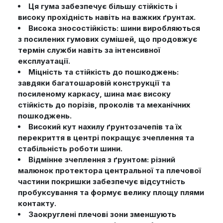
Ця гума забезпечує більшу стійкість і
високу прохідність навіть на важких ґрунтах.
Висока зносостійкість: шини виробляються
з посилених гумових сумішей, що продовжує
термін служби навіть за інтенсивної
експлуатації.
Міцність та стійкість до пошкоджень:
завдяки багатошаровій конструкції та
посиленому каркасу, шина має високу
стійкість до порізів, проколів та механічних
пошкоджень.
Високий кут нахилу ґрунтозачепів та їх
перекриття в центрі покращує зчеплення та
стабільність роботи шини.
Відмінне зчеплення з ґрунтом: різний
малюнок протектора центральної та плечової
частини покришки забезпечує відсутність
пробуксування та формує велику площу плями
контакту.
Заокруглені плечові зони зменшують