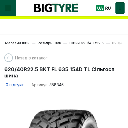
Ми працюємо! Великий вибір Шин, швидка
UA
RU
доставка по Україні!
Магазин шин
Розміри шин
Шини 620/40R22.5
620/40R2
Назад в каталог
620/40R22.5 BKT FL 635 154D TL Сільгосп
шина
0
відгуків
Артикул:
358345