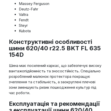
Massey Ferguson
Deutz-Fahr
Valtra
Fendt
Steyr
Kubota
Конструктивні особливості
шини 620/40 r22.5 BKT FL 635
154D
Шина має посилений каркас, що забезпечує високу
вантажопідйомність та зносостійкість. Спеціально
розроблений малюнок протектора покращує
зчеплення та стабільність, а заокруглені плечові
зони зменшують ризик пошкодження культур під
час роботи.
Експлуатація та рекомендації
з експлуатації шини 620/40