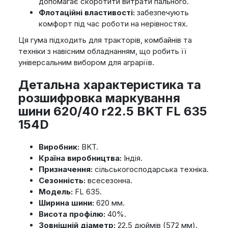
допомагає скоротити витрати пального.
Флотаційні властивості:
забезпечують
комфорт під час роботи на нерівностях.
Ця гума підходить для тракторів, комбайнів та
техніки з навісним обладнанням, що робить її
універсальним вибором для аграріїв.
Детальна характеристика та
розшифровка маркування
шини 620/40 r22.5 BKT FL 635
154D
Виробник:
BKT.
Країна виробництва:
Індія.
Призначення:
сільськогосподарська техніка.
Сезонність:
всесезонна.
Модель:
FL 635.
Ширина шини:
620 мм.
Висота профілю:
40%.
Зовнішній діаметр:
22.5 дюймів (572 мм).