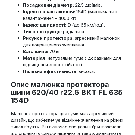
Посадковий діаметр:
22.5 дюймів.
Індекс навантаження:
154D (максимальне
навантаження – 4000 кг).
Індекс швидкості:
D (до 65 км/год).
Тип конструкції:
радіальна.
Рисунок протектора:
агресивний малюнок
для покращеного зчеплення.
Вага шини:
70 кг.
Матеріал:
натуральна гума з добавками для
підвищення зносостійкості.
Паливна ефективність:
висока.
Опис малюнка протектора
шини 620/40 r22.5 BKT FL 635
154D
Малюнок протектора цієї гуми має агресивний
дизайн, що забезпечує відмінне зчеплення на різних
типах ґрунту. Він включає спеціальні ґрунтозачепи,
що сприяють самоочищенню, а також зменшують