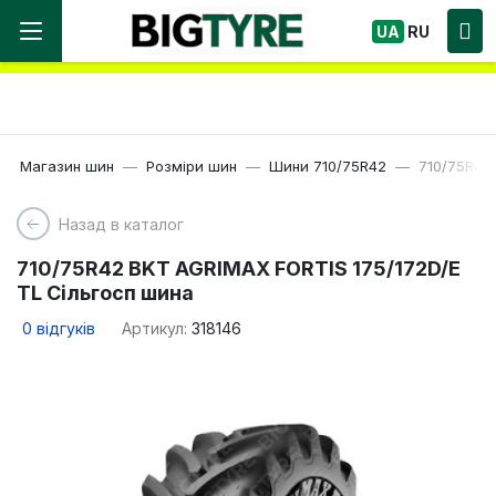
Ми працюємо! Великий вибір Шин, швидка
UA
RU
доставка по Україні!
Магазин шин
Розміри шин
Шини 710/75R42
710/75R42
Назад в каталог
710/75R42 BKT AGRIMAX FORTIS 175/172D/E
TL Сільгосп шина
0
відгуків
Артикул:
318146