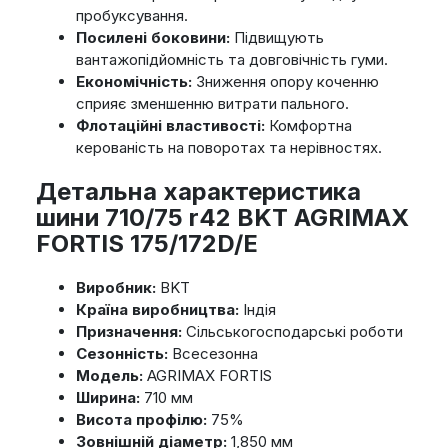
пробуксування.
Посилені боковини:
Підвищують
вантажопідйомність та довговічність гуми.
Економічність:
Зниження опору коченню
сприяє зменшенню витрати пального.
Флотаційні властивості:
Комфортна
керованість на поворотах та нерівностях.
Детальна характеристика
шини 710/75 r42 BKT AGRIMAX
FORTIS 175/172D/E
Виробник:
BKT
Країна виробництва:
Індія
Призначення:
Сільськогосподарські роботи
Сезонність:
Всесезонна
Модель:
AGRIMAX FORTIS
Ширина:
710 мм
Висота профілю:
75%
Зовнішній діаметр:
1,850 мм