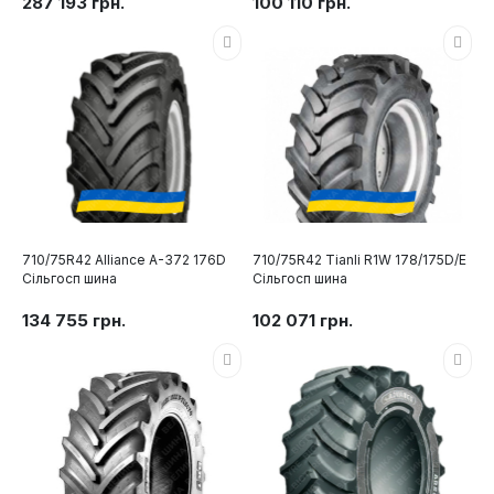
287 193 грн.
100 110 грн.
710/75R42 Alliance А-372 176D
710/75R42 Tianli R1W 178/175D/E
Сільгосп шина
Сільгосп шина
134 755 грн.
102 071 грн.