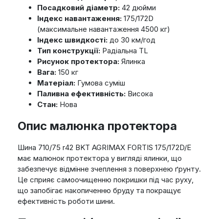
Посадковий діаметр:
42 дюйми
Індекс навантаження:
175/172D
(максимальне навантаження 4500 кг)
Індекс швидкості:
до 30 км/год
Тип конструкції:
Радіальна TL
Рисунок протектора:
Ялинка
Вага:
150 кг
Матеріал:
Гумова суміш
Паливна ефективність:
Висока
Стан:
Нова
Опис малюнка протектора
Шина 710/75 r42 BKT AGRIMAX FORTIS 175/172D/E
має малюнок протектора у вигляді ялинки, що
забезпечує відмінне зчеплення з поверхнею ґрунту.
Це сприяє самоочищенню покришки під час руху,
що запобігає накопиченню бруду та покращує
ефективність роботи шини.