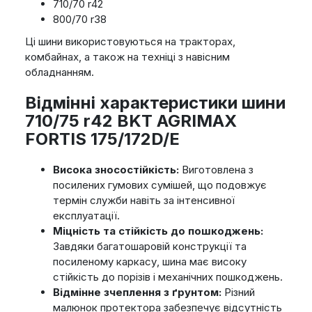
710/70 r42
800/70 r38
Ці шини використовуються на тракторах,
комбайнах, а також на техніці з навісним
обладнанням.
Відмінні характеристики шини
710/75 r42 BKT AGRIMAX
FORTIS 175/172D/E
Висока зносостійкість:
Виготовлена з
посилених гумових сумішей, що подовжує
термін служби навіть за інтенсивної
експлуатації.
Міцність та стійкість до пошкоджень:
Завдяки багатошаровій конструкції та
посиленому каркасу, шина має високу
стійкість до порізів і механічних пошкоджень.
Відмінне зчеплення з ґрунтом:
Різний
малюнок протектора забезпечує відсутність