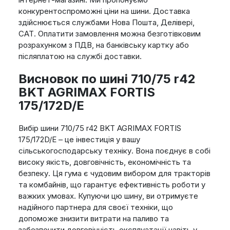
конкурентоспроможні ціни на шини. Доставка
здійснюється службами Нова Пошта, Делівері,
САТ. Оплатити замовлення можна безготівковим
розрахунком з ПДВ, на банківську картку або
післяплатою на службі доставки.
Висновок по шині 710/75 r42
BKT AGRIMAX FORTIS
175/172D/E
Вибір шини 710/75 r42 BKT AGRIMAX FORTIS
175/172D/E – це інвестиція у вашу
сільськогосподарську техніку. Вона поєднує в собі
високу якість, довговічність, економічність та
безпеку. Ця гума є чудовим вибором для тракторів
та комбайнів, що гарантує ефективність роботи у
важких умовах. Купуючи цю шину, ви отримуєте
надійного партнера для своєї техніки, що
допоможе знизити витрати на паливо та
забезпечити довговічність експлуатації навіть у