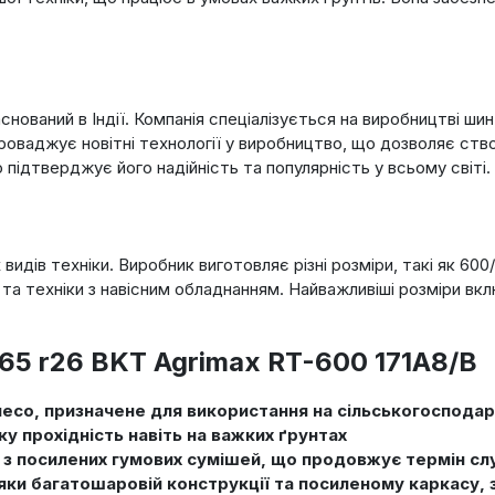
снований в Індії. Компанія спеціалізується на виробництві шин
впроваджує новітні технології у виробництво, що дозволяє ст
 підтверджує його надійність та популярність у всьому світі.
ів техніки. Виробник виготовляє різні розміри, такі як 600/65
 та техніки з навісним обладнанням. Найважливіші розміри вкл
65 r26 BKT Agrimax RT-600 171A8/B
лесо, призначене для використання на сільськогоспода
ку прохідність навіть на важких ґрунтах
з посилених гумових сумішей, що продовжує термін служ
яки багатошаровій конструкції та посиленому каркасу, 