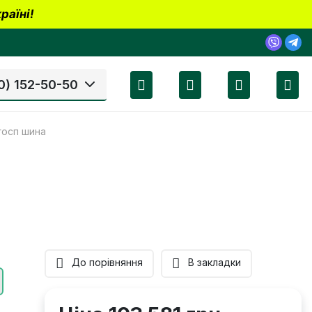
раїні!
0) 152-50-50
госп шина
До порівняння
В закладки