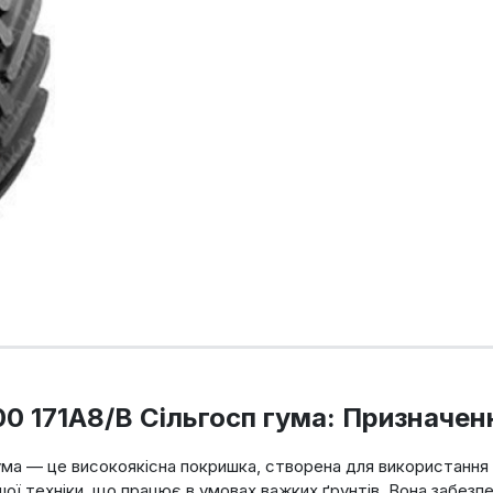
0 171A8/B Сільгосп гума: Призначен
гума — це високоякісна покришка, створена для використання
шої техніки, що працює в умовах важких ґрунтів. Вона забезпе