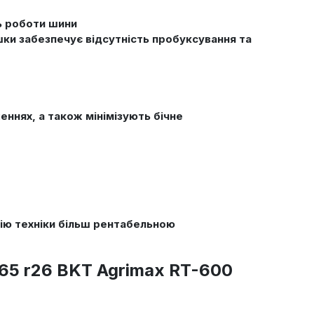
ть роботи шини
шки забезпечує відсутність пробуксування та
ннях, а також мінімізують бічне
ію техніки більш рентабельною
65 r26 BKT Agrimax RT-600