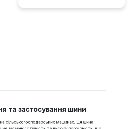
ня та застосування шини
 на сільськогосподарських машинах. Ця шина
чує відмінну стійкість та високу прохідність, що