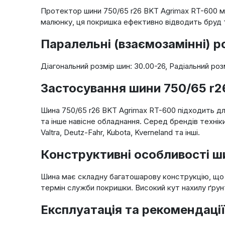
Протектор шини 750/65 r26 BKT Agrimax RT-600 м
малюнку, ця покришка ефективно відводить бруд 
Паралельні (взаємозамінні) р
Діагональний розмір шин: 30.00-26, Радіальний розм
Застосування шини 750/65 r2
Шина 750/65 r26 BKT Agrimax RT-600 підходить дл
та інше навісне обладнання. Серед брендів техніки
Valtra, Deutz-Fahr, Kubota, Kverneland та інші.
Конструктивні особливості ш
Шина має складну багатошарову конструкцію, що з
термін служби покришки. Високий кут нахилу ґрун
Експлуатація та рекомендації