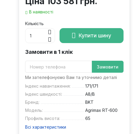
Ціна
103 581 грн.
В наявності
Кількість
Купити шину
Замовити в 1 клік
Замовити
Ми зателефонуємо Вам та уточнимо деталі
Індекс навантаження:
171/171
Індекс швидкості:
A8/B
Бренд:
BKT
Модель:
Agrimax RT-600
Профиль висота:
65
Всі характеристики