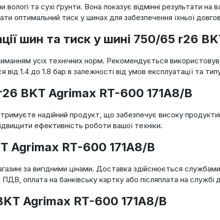
вологі та сухі ґрунти. Вона показує відмінні результати на в
ти оптимальний тиск у шинах для забезпечення їхньої довгов
ї шин та тиск у шині 750/65 r26 BK
манням усіх технічних норм. Рекомендується використовува
ід 1.4 до 1.8 бар в залежності від умов експлуатації та типу
 r26 BKT Agrimax RT-600 171A8/B
отримуєте надійний продукт, що забезпечує високу продуктивн
ідвищити ефективність роботи вашої техніки.
KT Agrimax RT-600 171A8/B
агазині за вигідними цінами. Доставка здійснюється службам
з ПДВ, оплата на банківську картку або післяплата на службі 
BKT Agrimax RT-600 171A8/B