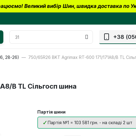
ацюємо! Великий вибір Шин, швидка доставка по Ук
+38 (05
6, 28-26)
750/65R26 BKT Agrimax RT-600 171/171A8/B TL Сіль
A8/B TL Сільгосп шина
Партія шини
Партія №1 = 103 581 грн. - на складі 2 шт