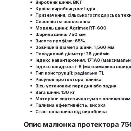
Виробник шини: BKT
Країна виробництва: Індія
Призначення: сільськогосподарська техн
Сезонність: всесезонна
Модель шини: Agrimax RT-600
Ширина шини: 750 мм
Висота профілю: 65%
Зовнішній діаметр шини: 1,560 мм
Посадковий діаметр: 26 дюймів
Індекс навантаження: 171A8 (максимальн
Індекс швидкості: B (максимальна швидкі
Тип конструкції: радіальна TL
Рисунок протектора: ялинка
Вісь установки: передня або задня
Вага шини: 130 кг
Матеріал: синтетична гума з посиленням
Паливна ефективність: висока
Стан: нова шина від виробника
Опис малюнка протектора 750