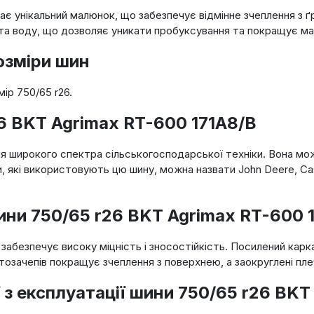
ає унікальний малюнок, що забезпечує відмінне зчеплення з
та воду, що дозволяє уникати пробуксування та покращує ман
озміри шин
ір 750/65 r26.
6 BKT Agrimax RT-600 171A8/B
я широкого спектра сільськогосподарської техніки. Вона мож
, які використовують цю шину, можна назвати John Deere, Case
ини 750/65 r26 BKT Agrimax RT-600 
абезпечує високу міцність і зносостійкість. Посилений карка
тозачепів покращує зчеплення з поверхнею, а заокруглені пл
 з експлуатації шини 750/65 r26 BKT