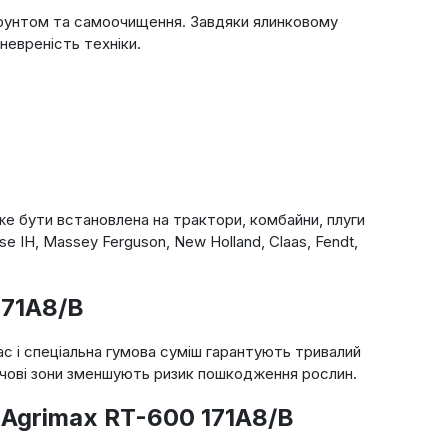
 ґрунтом та самоочищення. Завдяки ялинковому
евреність техніки.
е бути встановлена на трактори, комбайни, плуги
 IH, Massey Ferguson, New Holland, Claas, Fendt,
171A8/B
с і спеціальна гумова суміш гарантують тривалий
ечові зони зменшують ризик пошкодження рослин.
 Agrimax RT-600 171A8/B