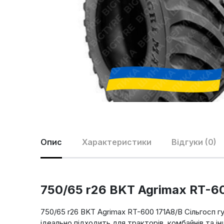
Опис
Характеристики
Відгуки (0)
750/65 r26 BKT Agrimax RT-60
750/65 r26 BKT Agrimax RT-600 171A8/B Сільгосп 
ідеально підходить для тракторів, комбайнів та ін