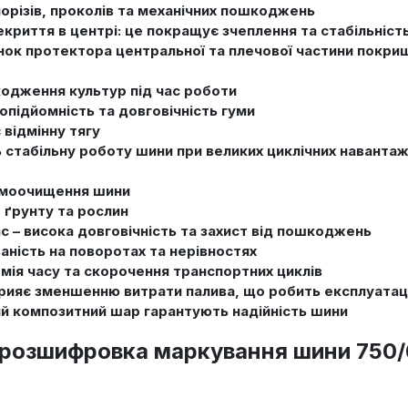
орізів, проколів та механічних пошкоджень
рекриття в центрі: це покращує зчеплення та стабільніс
юнок протектора центральної та плечової частини покри
одження культур під час роботи
опідйомність та довговічність гуми
 відмінну тягу
стабільну роботу шини при великих циклічних навантаже
самоочищення шини
 ґрунту та рослин
с – висока довговічність та захист від пошкоджень
аність на поворотах та нерівностях
мія часу та скорочення транспортних циклів
прияє зменшенню витрати палива, що робить експлуатац
ний композитний шар гарантують надійність шини
 розшифровка маркування шини 750/