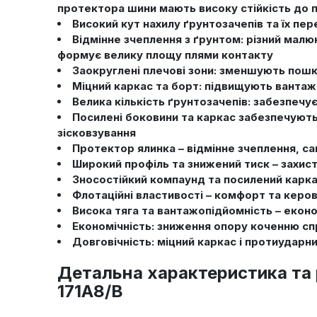
протектора шини мають високу стійкість до п
Високий кут нахилу ґрунтозачепів та їх пе
Відмінне зчеплення з ґрунтом: різний мал
формує велику площу плями контакту
Заокруглені плечові зони: зменшують пошк
Міцний каркас та борт: підвищують вантаж
Велика кількість ґрунтозачепів: забезпечує
Посилені боковини та каркас забезпечують 
зісковзування
Протектор ялинка – відмінне зчеплення, 
Широкий профіль та знижений тиск – захист
Зносостійкий компаунд та посилений карка
Флотаційні властивості – комфорт та керов
Висока тяга та вантажопідйомність – еконо
Економічність: зниження опору коченню с
Довговічність: міцний каркас і протиудар
Детальна характеристика та
171A8/B