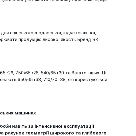
 для сільськогосподарської, індустріальної,
ворювати продукцію високої якості. Бренд BKT
 r26, 750/65 r26, 540/65 r30 та багато інших. Ці
ючають 650/65 r38, 710/70 r38, які користуються
рських машинах
би навіть за інтенсивної експлуатації
за рахунок геометрії широкого та глибокого