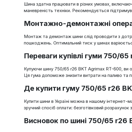
Шина здатна працювати в різних умовах, включаючи 
маневреність техніки. Рекомендується підтримува
Монтажно-демонтажні операці
Монтаж та демонтаж шини слід проводити з дотри
пошкоджень. Оптимальний тиск у шинах варіюється в
Переваги купівлі гуми 750/65
Купуючи шину 750/65 r26 BKT Agrimax RT-600, ви 
Ця гума допоможе знизити витрати на паливо та п
Де купити гуму 750/65 r26 B
Купити шини в Україні можна в нашому інтернет-м
зручний спосіб оплати: безготівковий розрахунок 
Висновок по шині 750/65 r26 