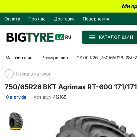
Ми пр
Оплата
Про нас
Доставка
Повернення
КАТАЛОГ ШИН
UA
RU
Магазин шин
Розміри шин
28.00 R26 (750/65R26, 28L-2
Назад в каталог
750/65R26 BKT Agrimax RT-600 171/171
0
відгуків
Артикул:
412165