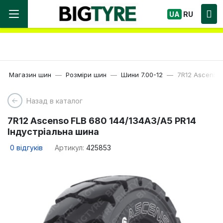
Ми працюємо! Великий вибір Шин, швидка
UA
RU
доставка по Україні!
Магазин шин
Розміри шин
Шини 7.00-12
7R12 Ascenso 
Назад в каталог
7R12 Ascenso FLB 680 144/134A3/A5 PR14
Індустріальна шина
0
відгуків
Артикул:
425853