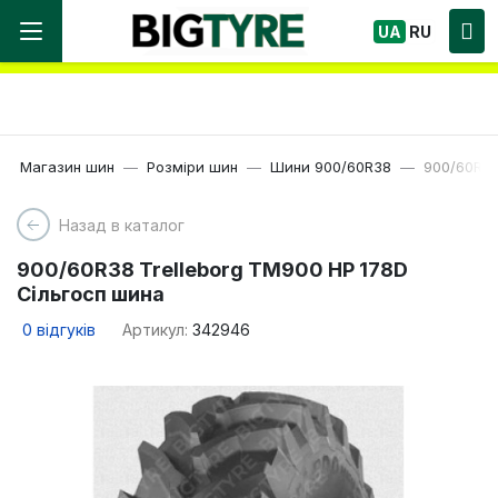
Ми працюємо! Великий вибір Шин, швидка
UA
RU
доставка по Україні!
Магазин шин
Розміри шин
Шини 900/60R38
900/60R38
Назад в каталог
900/60R38 Trelleborg TM900 HP 178D
Сільгосп шина
0
відгуків
Артикул:
342946