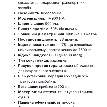
сільськогосподарських транспортних
засобів.
Сезонність:
всесезонна.
Модель шини:
TM900 HP.
Ширина шини:
900 мм.
Висота профілю:
60% від ширини.
Зовнішній діаметр шини:
близько 1,8 метра.
Посадковий діаметр:
38 дюймів.
Індекс навантаження:
178, що відповідає
максимальному навантаженню до 7500 кг.
Індекс швидкості:
D (до 65 км/год).
Тип конструкції:
радіальна.
Рисунок протектора:
агресивний малюнок
для покращеного зчеплення.
Вісь установки:
передня або задня ось
тракторів і комбайнів.
Вага шини:
приблизно 200 кг.
Матеріал:
синтетичні та натуральні гумові
суміші.
Паливна ефективність:
висока.