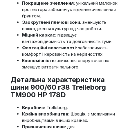
Покращене зчеплення:
унікальний малюнок
протектора забезпечує відмінне зчеплення з
ґрунтом.
Заокруглені плечові зони:
зменшують
пошкодження культур під час роботи.
Міцний каркас:
підвищує
вантажопідйомність та довговічність гуми.
Флотаційні властивості:
забезпечують
комфорт і керованість на нерівностях.
Економічність:
зниження опору коченню
зменшує витрати пального.
Детальна характеристика
шини 900/60 r38 Trelleborg
TM900 HP 178D
Виробник:
Trelleborg.
Країна виробництва:
Швеція, з можливими
виробництвами в інших країнах.
Призначення шини:
для