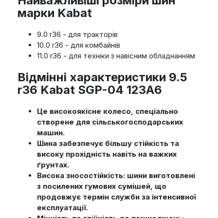
Найважливіші розміри шин
марки Kabat
9.0 r36 - для тракторів
10.0 r36 - для комбайнів
11.0 r36 - для техніки з навісним обладнанням
Відмінні характеристики 9.5
r36 Kabat SGP-04 123A6
Це високоякісне колесо, спеціально
створене для сільськогосподарських
машин.
Шина забезпечує більшу стійкість та
високу прохідність навіть на важких
ґрунтах.
Висока зносостійкість: шини виготовлені
з посилених гумових сумішей, що
продовжує термін служби за інтенсивної
експлуатації.