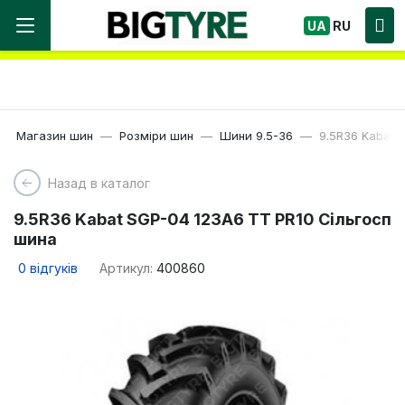
Ми працюємо! Великий вибір Шин, швидка
UA
RU
доставка по Україні!
Магазин шин
Розміри шин
Шини 9.5-36
9.5R36 Kabat 
Назад в каталог
9.5R36 Kabat SGP-04 123A6 TT PR10 Сільгосп
шина
0
відгуків
Артикул:
400860