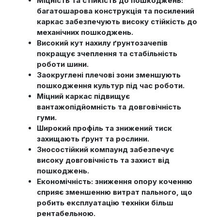
Міцність та стійкість до пошкоджень:
багатошарова конструкція та посилений
каркас забезпечують високу стійкість до
механічних пошкоджень.
Високий кут нахилу ґрунтозачепів
покращує зчеплення та стабільність
роботи шини.
Заокруглені плечові зони зменшують
пошкодження культур під час роботи.
Міцний каркас підвищує
вантажопідйомність та довговічність
гуми.
Широкий профіль та знижений тиск
захищають ґрунт та рослини.
Зносостійкий компаунд забезпечує
високу довговічність та захист від
пошкоджень.
Економічність: зниження опору коченню
сприяє зменшенню витрат пального, що
робить експлуатацію техніки більш
рентабельною.