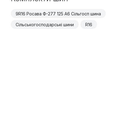
9R16 Росава Ф-277 125 A6 Сільгосп шина
Сільськогосподарські шини
R16