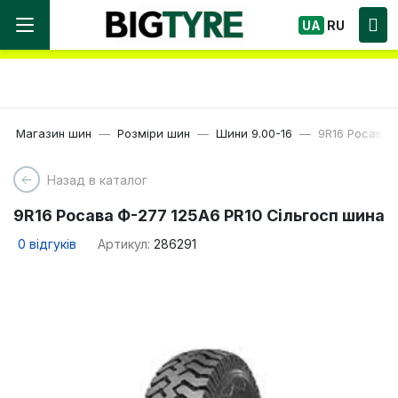
Ми працюємо! Великий вибір Шин, швидка
UA
RU
доставка по Україні!
Магазин шин
Розміри шин
Шини 9.00-16
9R16 Росава 
Назад в каталог
9R16 Росава Ф-277 125A6 PR10 Сільгосп шина
0
відгуків
Артикул:
286291