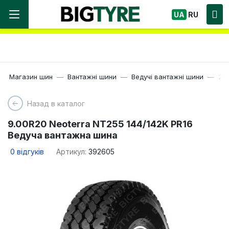
Ми працюємо! Великий вибір Шин, швидка
UA
RU
доставка по Україні!
Магазин шин
Вантажні шини
Ведучі вантажні шини
20
Назад в каталог
9.00R20 Neoterra NT255 144/142K PR16
Ведуча вантажна шина
0
відгуків
Артикул:
392605