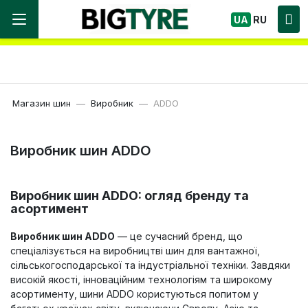
Ми працюємо! Великий вибір Шин, швидка
UA
RU
доставка по Україні!
Магазин шин
Виробник
ADDO
Виробник шин ADDO
Виробник шин ADDO: огляд бренду та
асортимент
Виробник шин ADDO
— це сучасний бренд, що
спеціалізується на виробництві шин для вантажної,
сільськогосподарської та індустріальної техніки. Завдяки
високій якості, інноваційним технологіям та широкому
асортименту, шини ADDO користуються попитом у