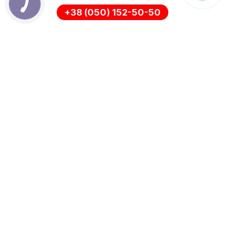
+38 (050) 152-50-50
ІНФОРМАЦІЯ
Оплата
Про нас
Доставка
ПОЛІТИКА КОНФІДЕНЦІЙНОСТІ
Повернення
СЛУЖБА ПІДТРИМКИ
ДОДАТКОВО