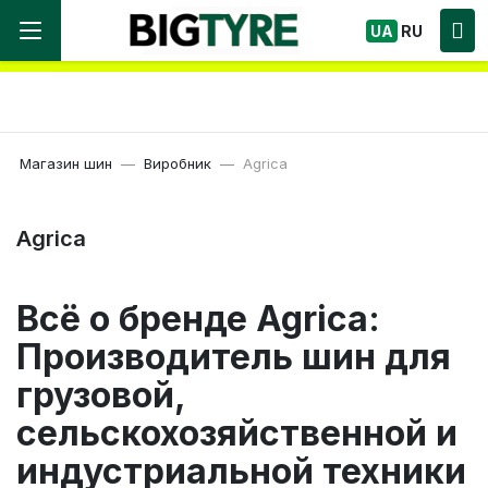
Ми працюємо! Великий вибір Шин, швидка
UA
RU
доставка по Україні!
Магазин шин
Виробник
Agrica
Agrica
Всё о бренде Agrica:
Производитель шин для
грузовой,
сельскохозяйственной и
индустриальной техники