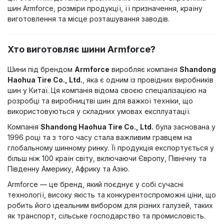
шин Armforce, розміри продукції, її призначення, країну
виготовлення та місце розташування заводів.
Хто виготовляє шини Armforce?
Шини під брендом
Armforce
виробляє компанія
Shandong
Haohua Tire Co., Ltd.
, яка є одним із провідних виробників
шин у Китаї. Ця компанія відома своєю спеціалізацією на
розробці та виробництві шин для важкої техніки, що
використовуються у складних умовах експлуатації.
Компанія
Shandong Haohua Tire Co., Ltd.
була заснована у
1996 році та з того часу стала важливим гравцем на
глобальному шинному ринку. Її продукція експортується у
більш ніж 100 країн світу, включаючи Європу, Північну та
Південну Америку, Африку та Азію.
Armforce — це бренд, який поєднує у собі сучасні
технології, високу якість та конкурентоспроможні ціни, що
робить його ідеальним вибором для різних галузей, таких
як транспорт, сільське господарство та промисловість.