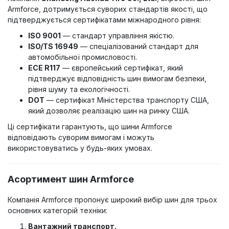
Armforce, дотримується суворих стандартів якості, що
підтверджується сертифікатами міжнародного рівня:
ISO 9001
— стандарт управління якістю.
ISO/TS 16949
— спеціалізований стандарт для
автомобільної промисловості.
ECE R117
— європейський сертифікат, який
підтверджує відповідність шин вимогам безпеки,
рівня шуму та екологічності.
DOT
— сертифікат Міністерства транспорту США,
який дозволяє реалізацію шин на ринку США.
Ці сертифікати гарантують, що шини Armforce
відповідають суворим вимогам і можуть
використовуватись у будь-яких умовах.
Асортимент шин Armforce
Компанія Armforce пропонує широкий вибір шин для трьох
основних категорій техніки:
Вантажний транспорт.