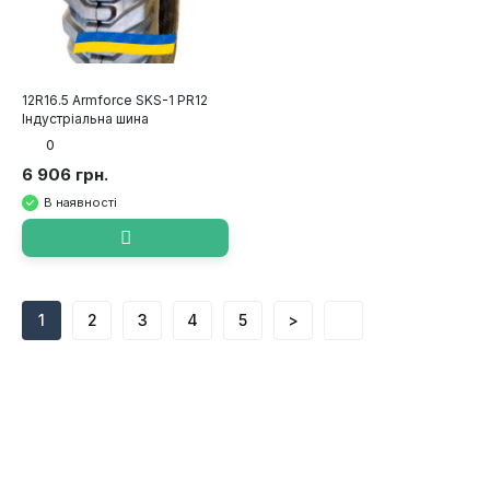
12R16.5 Armforce SKS-1 PR12
Індустріальна шина
0
6 906 грн.
В наявності
1
2
3
4
5
>