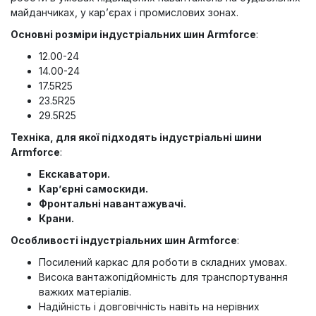
майданчиках, у кар’єрах і промислових зонах.
Основні розміри індустріальних шин Armforce
:
12.00-24
14.00-24
17.5R25
23.5R25
29.5R25
Техніка, для якої підходять індустріальні шини
Armforce
:
Екскаватори.
Кар’єрні самоскиди.
Фронтальні навантажувачі.
Крани.
Особливості індустріальних шин Armforce
:
Посилений каркас для роботи в складних умовах.
Висока вантажопідйомність для транспортування
важких матеріалів.
Надійність і довговічність навіть на нерівних