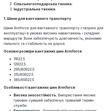
Сільськогосподарська техніка.
Індустріальна техніка.
1. Шини для вантажного транспорту
Шини Armforce для вантажного транспорту створені для
експлуатації в умовах високих навантажень і складних
маршрутів. Вони забезпечують довговічність, економію
пального та стабільність на дорозі.
Основні розміри вантажних шин Armforce
:
11R22.5
12R22.5
295/80R22.5
315/80R22.5
385/65R22.5
Особливості вантажних шин Armforce
:
Висока зносостійкість.
Використання якісних
гумових сумішей забезпечує тривалий термін
служби.
Економічність.
Знижений опір коченню сприяє