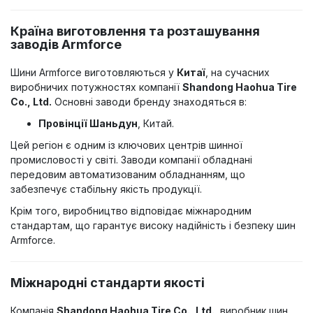
Країна виготовлення та розташування
заводів Armforce
Шини Armforce виготовляються у
Китаї
, на сучасних
виробничих потужностях компанії
Shandong Haohua Tire
Co., Ltd.
Основні заводи бренду знаходяться в:
Провінції Шаньдун
, Китай.
Цей регіон є одним із ключових центрів шинної
промисловості у світі. Заводи компанії обладнані
передовим автоматизованим обладнанням, що
забезпечує стабільну якість продукції.
Крім того, виробництво відповідає міжнародним
стандартам, що гарантує високу надійність і безпеку шин
Armforce.
Міжнародні стандарти якості
Компанія
Shandong Haohua Tire Co., Ltd.
, виробник шин