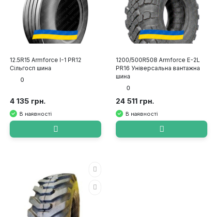
12.5R15 Armforce I-1 PR12
1200/500R508 Armforce E-2L
Сільгосп шина
PR16 Універсальна вантажна
шина
0
0
4 135 грн.
24 511 грн.
В наявності
В наявності