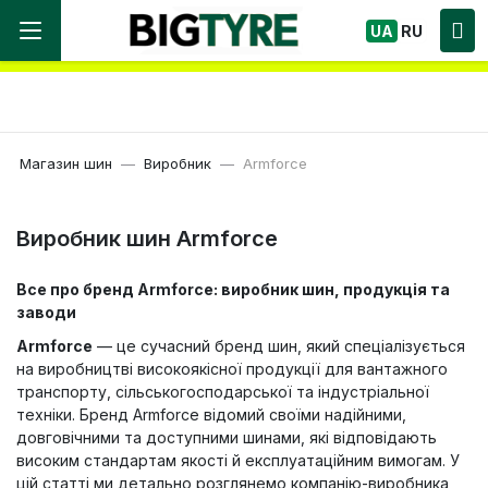
Ми працюємо! Великий вибір Шин, швидка
UA
RU
доставка по Україні!
Магазин шин
Виробник
Armforce
Виробник шин Armforce
Все про бренд Armforce: виробник шин, продукція та
заводи
Armforce
— це сучасний бренд шин, який спеціалізується
на виробництві високоякісної продукції для вантажного
транспорту, сільськогосподарської та індустріальної
техніки. Бренд Armforce відомий своїми надійними,
довговічними та доступними шинами, які відповідають
високим стандартам якості й експлуатаційним вимогам. У
цій статті ми детально розглянемо компанію-виробника