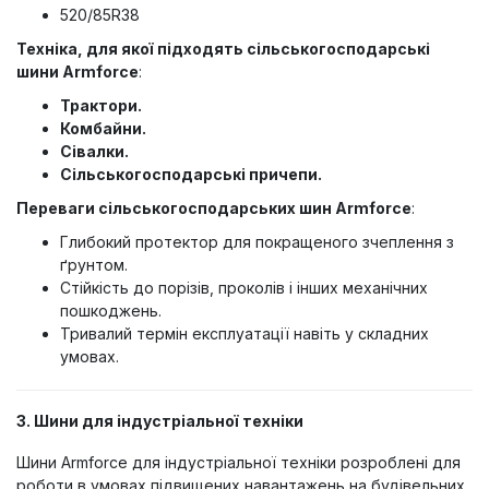
520/85R38
Техніка, для якої підходять сільськогосподарські
шини Armforce
:
Трактори.
Комбайни.
Сівалки.
Сільськогосподарські причепи.
Переваги сільськогосподарських шин Armforce
:
Глибокий протектор для покращеного зчеплення з
ґрунтом.
Стійкість до порізів, проколів і інших механічних
пошкоджень.
Тривалий термін експлуатації навіть у складних
умовах.
3. Шини для індустріальної техніки
Шини Armforce для індустріальної техніки розроблені для
роботи в умовах підвищених навантажень на будівельних