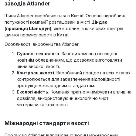
заводів Atlander
Шини Atlander виробляються в
Китаї
. Основні виробничі
потужності компанії розташовані в місті
Ціндао
(провінція Шаньдун)
, яке є одним із ключових центрів
шинної промисловості в Китаї.
Особливості виробництва Atlander:
Сучасні технології.
Заводи компанії оснащені
новітнім обладнанням, що дозволяє виготовляти
шини високої якості.
Контроль якості.
Виробничий процес на всіх етапах
контролюється для забезпечення відповідності
продукції міжнародним стандартам.
Екологічність.
Компанія прагне мінімізувати вплив на
довкілля, використовуючи екологічно чисті
матеріали та технології.
Міжнародні стандарти якості
Продукція Atlander відповідає суворим міжнародним