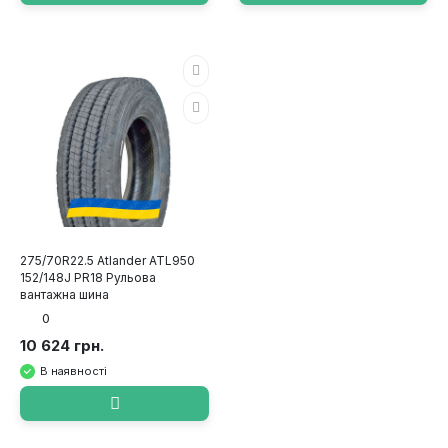
275/70R22.5 Atlander ATL950
152/148J PR18 Рульова
вантажна шина
0
10 624 грн.
В наявності