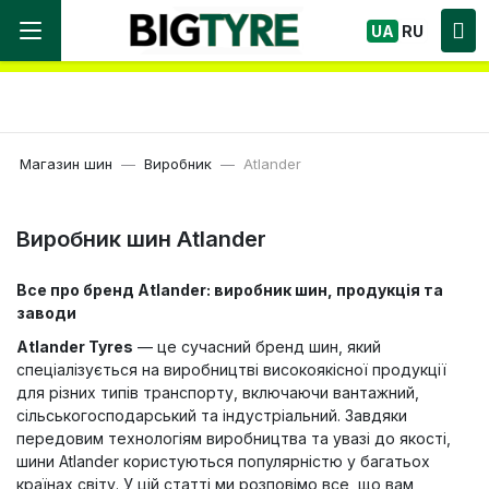
Ми працюємо! Великий вибір Шин, швидка
UA
RU
доставка по Україні!
Магазин шин
Виробник
Atlander
Виробник шин Atlander
Все про бренд Atlander: виробник шин, продукція та
заводи
Atlander Tyres
— це сучасний бренд шин, який
спеціалізується на виробництві високоякісної продукції
для різних типів транспорту, включаючи вантажний,
сільськогосподарський та індустріальний. Завдяки
передовим технологіям виробництва та увазі до якості,
шини Atlander користуються популярністю у багатьох
країнах світу. У цій статті ми розповімо все, що вам