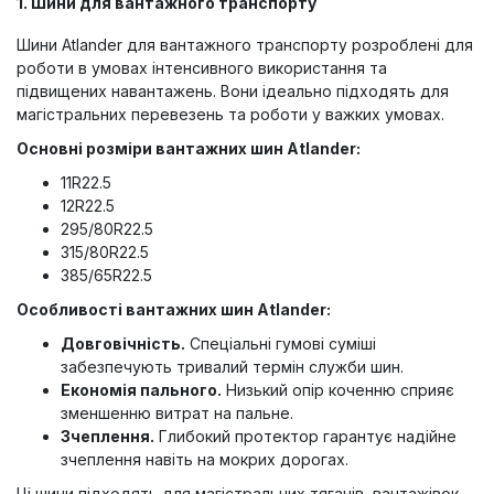
1. Шини для вантажного транспорту
Шини Atlander для вантажного транспорту розроблені для
роботи в умовах інтенсивного використання та
підвищених навантажень. Вони ідеально підходять для
магістральних перевезень та роботи у важких умовах.
Основні розміри вантажних шин Atlander:
11R22.5
12R22.5
295/80R22.5
315/80R22.5
385/65R22.5
Особливості вантажних шин Atlander:
Довговічність.
Спеціальні гумові суміші
забезпечують тривалий термін служби шин.
Економія пального.
Низький опір коченню сприяє
зменшенню витрат на пальне.
Зчеплення.
Глибокий протектор гарантує надійне
зчеплення навіть на мокрих дорогах.
Ці шини підходять для магістральних тягачів, вантажівок