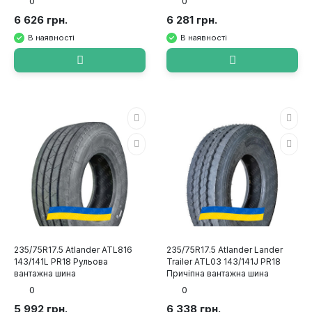
0
0
6 626 грн.
6 281 грн.
В наявності
В наявності
235/75R17.5 Atlander ATL816
235/75R17.5 Atlander Lander
143/141L PR18 Рульова
Trailer ATL03 143/141J PR18
вантажна шина
Причіпна вантажна шина
0
0
5 992 грн.
6 338 грн.