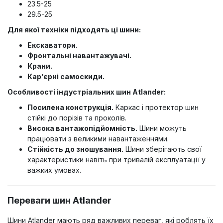
23.5-25
29.5-25
Для якої техніки підходять ці шини:
Екскаватори.
Фронтальні навантажувачі.
Крани.
Кар’єрні самоскиди.
Особливості індустріальних шин Atlander:
Посилена конструкція.
Каркас і протектор шин
стійкі до порізів та проколів.
Висока вантажопідйомність.
Шини можуть
працювати з великими навантаженнями.
Стійкість до зношування.
Шини зберігають свої
характеристики навіть при тривалій експлуатації у
важких умовах.
Переваги шин Atlander
Шини Atlander мають ряд важливих переваг, які роблять їх