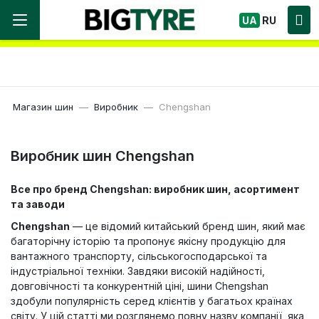
Ми працюємо! Великий вибір Шин, швидка
UA
RU
доставка по Україні!
Магазин шин
Виробник
Chengshan
Виробник шин Chengshan
Все про бренд Chengshan: виробник шин, асортимент
та заводи
Chengshan
— це відомий китайський бренд шин, який має
багаторічну історію та пропонує якісну продукцію для
вантажного транспорту, сільськогосподарської та
індустріальної техніки. Завдяки високій надійності,
довговічності та конкурентній ціні, шини Chengshan
здобули популярність серед клієнтів у багатьох країнах
світу. У цій статті ми розглянемо повну назву компанії, яка