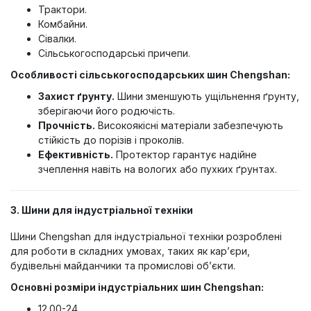
Трактори.
Комбайни.
Сівалки.
Сільськогосподарські причепи.
Особливості сільськогосподарських шин Chengshan:
Захист ґрунту.
Шини зменшують ущільнення ґрунту,
зберігаючи його родючість.
Прочність.
Високоякісні матеріали забезпечують
стійкість до порізів і проколів.
Ефективність.
Протектор гарантує надійне
зчеплення навіть на вологих або пухких ґрунтах.
3. Шини для індустріальної техніки
Шини Chengshan для індустріальної техніки розроблені
для роботи в складних умовах, таких як кар’єри,
будівельні майданчики та промислові об’єкти.
Основні розміри індустріальних шин Chengshan:
12.00-24