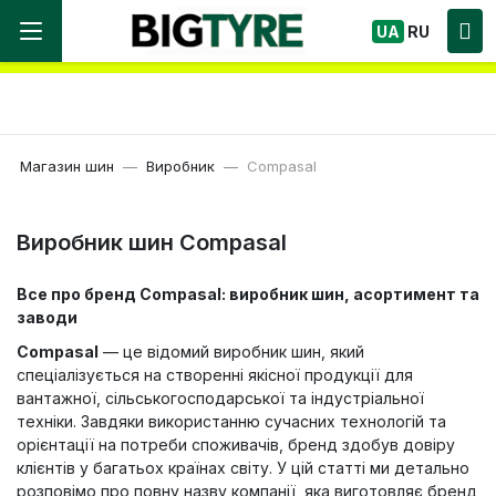
Ми працюємо! Великий вибір Шин, швидка
UA
RU
доставка по Україні!
Магазин шин
Виробник
Compasal
Виробник шин Compasal
Все про бренд Compasal: виробник шин, асортимент та
заводи
Compasal
— це відомий виробник шин, який
спеціалізується на створенні якісної продукції для
вантажної, сільськогосподарської та індустріальної
техніки. Завдяки використанню сучасних технологій та
орієнтації на потреби споживачів, бренд здобув довіру
клієнтів у багатьох країнах світу. У цій статті ми детально
розповімо про повну назву компанії, яка виготовляє бренд