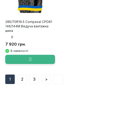
285/70R19.5 Compasal CPD81
146/144M Ведуча вантажна
шина
0
7 920 грн.
В наявності
1
2
3
>