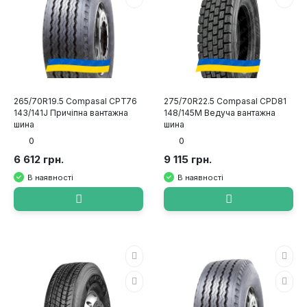
265/70R19.5 Compasal CPT76
275/70R22.5 Compasal CPD81
143/141J Причіпна вантажна
148/145M Ведуча вантажна
шина
шина
0
0
6 612 грн.
9 115 грн.
В наявності
В наявності