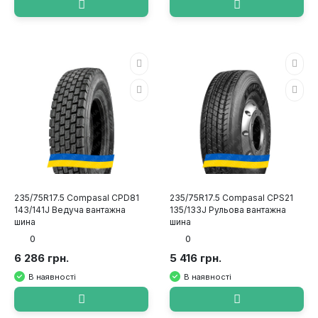
235/75R17.5 Compasal CPD81
235/75R17.5 Compasal CPS21
143/141J Ведуча вантажна
135/133J Рульова вантажна
шина
шина
0
0
6 286 грн.
5 416 грн.
В наявності
В наявності