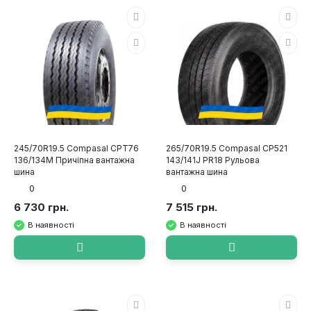
245/70R19.5 Compasal CPT76
265/70R19.5 Compasal CP521
136/134M Причіпна вантажна
143/141J PR18 Рульова
шина
вантажна шина
0
0
6 730 грн.
7 515 грн.
В наявності
В наявності