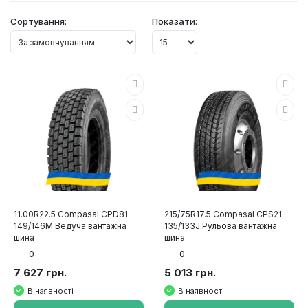
Сортування:
Показати:
11.00R22.5 Compasal CPD81
215/75R17.5 Compasal CPS21
149/146M Ведуча вантажна
135/133J Рульова вантажна
шина
шина
0
0
7 627 грн.
5 013 грн.
В наявності
В наявності