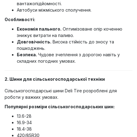
вантажопідйомності.
Автобуси міжміського сполучення.
Особливості:
Економія пального.
Оптимізоване опір коченню
знижує витрати на паливо.
Довговічність.
Висока стійкість до зносу та
пошкоджень.
Безпека.
Чудове зчеплення з дорогою навіть у
складних погодних умовах.
2. Шини для сільськогосподарської техніки
Сільськогосподарські шини Deli Tire розроблені для
роботи у важких умовах.
Популярні розміри сільськогосподарських шин:
13.6-28
16.9-34
18.4-38
420/85R30