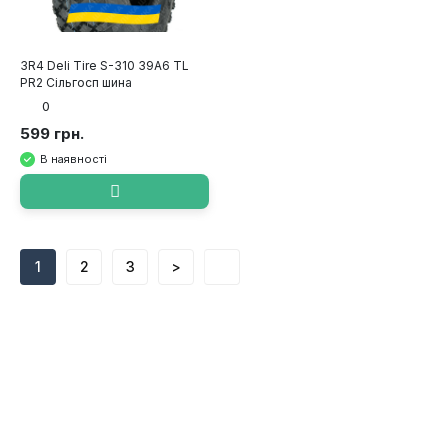
3R4 Deli Tire S-310 39A6 TL
PR2 Сільгосп шина
0
599 грн.
В наявності
1
2
3
>