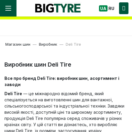
Ми працюємо! Великий вибір Шин, швидка
UA
RU
доставка по Україні!
Магазин шин
Виробник
Deli Tire
Виробник шин Deli Tire
Все про бренд Deli Tire: виробник шин, асортимент і
заводи
Deli Tire
— це міжнародно відомий бренд, який
спеціалізується на виготовленні шин для вантажної,
сільськогосподарської та індустріальної техніки. Завдяки
високій якості, доступній ціні та широкому асортименту,
продукція Deli Tire популярна серед споживачів у різних
країнах світу. У цій статті ви дізнаєтесь, хто виробляє
шини Deli Tire, їх розміри, застосування, країну