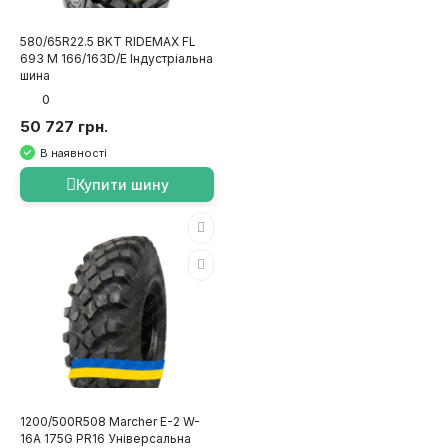
580/65R22.5 BKT RIDEMAX FL
693 M 166/163D/E Індустріальна
шина
0
50 727 грн.
В наявності
Купити шину
1200/500R508 Marcher E-2 W-
16A 175G PR16 Універсальна