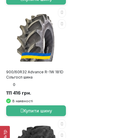
900/60R32 Advance R-1W 181D
Сільгосп шина
0
111 416 грн.
В наявності
Купити шину
ФІльтр