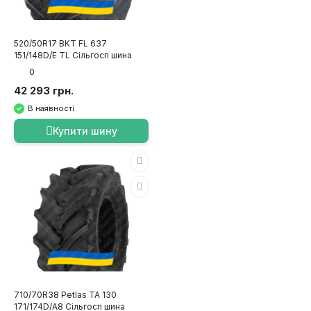
520/50R17 BKT FL 637
151/148D/E TL Сільгосп шина
0
42 293 грн.
В наявності
Купити шину
710/70R38 Petlas TA 130
171/174D/A8 Сільгосп шина