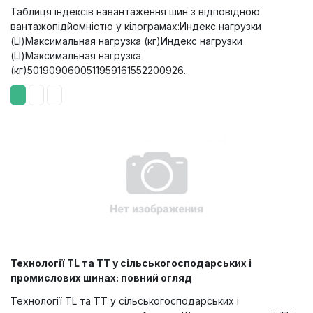
Таблиця індексів навантаження шин з відповідною
вантажопідйомністю у кілограмах:Индекс нагрузки
(LI)Максимальная нагрузка (кг)Индекс нагрузки
(LI)Максимальная нагрузка
(кг)5019090600511959161552200926..
Технології TL та TT у сільськогосподарських і
промислових шинах: повний огляд
Технології TL та TT у сільськогосподарських і