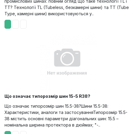
промислових шинах: повний огляд Що таке технології TL і
TT? Технології TL (Tubeless, безкамерні шини) та TT (Tube
Type, камерні шини) використовуються у..
Що означає типорозмір шин 15-5 R38?
Що означає типорозмір шин 15.5-38?Шини 15.5-38:
Характеристики, аналоги та застосуванняТипорозмір 15.5-
38 містить основні параметри діагональних шин: 15.5 –
номінальна ширина протектора в дюймах; "-..