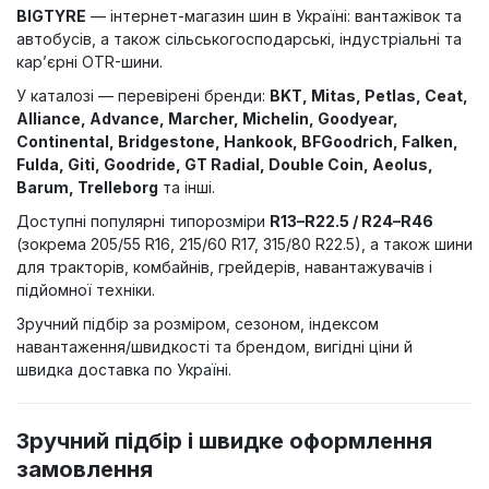
BIGTYRE
— інтернет-магазин шин в Україні: вантажівок та
автобусів, а також сільськогосподарські, індустріальні та
кар’єрні OTR-шини.
У каталозі — перевірені бренди:
BKT, Mitas, Petlas, Ceat,
Alliance, Advance, Marcher, Michelin, Goodyear,
Continental, Bridgestone, Hankook, BFGoodrich, Falken,
Fulda, Giti, Goodride, GT Radial, Double Coin, Aeolus,
Barum, Trelleborg
та інші.
Доступні популярні типорозміри
R13–R22.5 / R24–R46
(зокрема 205/55 R16, 215/60 R17, 315/80 R22.5), а також шини
для тракторів, комбайнів, грейдерів, навантажувачів і
підйомної техніки.
Зручний підбір за розміром, сезоном, індексом
навантаження/швидкості та брендом, вигідні ціни й
швидка доставка по Україні.
Зручний підбір і швидке оформлення
замовлення