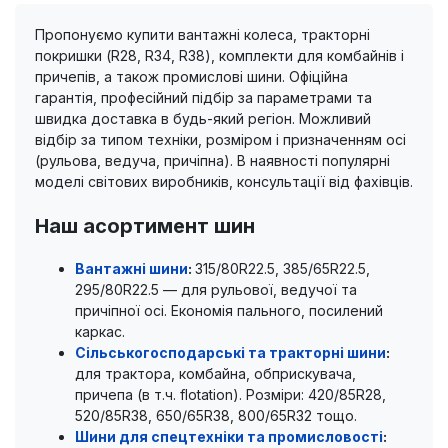
Пропонуємо купити вантажні колеса, тракторні
покришки (R28, R34, R38), комплекти для комбайнів і
причепів, а також промислові шини. Офіційна
гарантія, професійний підбір за параметрами та
швидка доставка в будь-який регіон. Можливий
відбір за типом техніки, розміром і призначенням осі
(рульова, ведуча, причіпна). В наявності популярні
моделі світових виробників, консультації від фахівців.
Наш асортимент шин
Вантажні шини
:
315/80R22.5, 385/65R22.5,
295/80R22.5 — для рульової, ведучої та
причіпної осі. Економія пального, посилений
каркас.
Сільськогосподарські та тракторні шини
:
для трактора, комбайна, обприскувача,
причепа (в т.ч. flotation). Розміри: 420/85R28,
520/85R38, 650/65R38, 800/65R32 тощо.
Шини для спецтехніки та промисловості
: