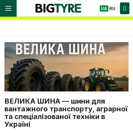
Ми працюємо! Великий вибір Шин, швидка
UA
RU
доставка по Україні!
ВЕЛИКА ШИНА — шини для
вантажного транспорту, аграрної
та спеціалізованої техніки в
Україні