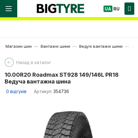
Ми працюємо! Великий вибір Шин, швидка
UA
RU
доставка по Україні!
Магазин шин
Вантажні шини
Ведучі вантажні шини
20
Назад в каталог
10.00R20 Roadmax ST928 149/146L PR18
Ведуча вантажна шина
0
відгуків
Артикул:
354736