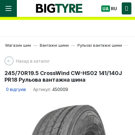
Ми працюємо! Великий вибір Шин, швидка
UA
RU
доставка по Україні!
Магазин шин
Вантажні шини
Рульові вантажні шини
19
Назад в каталог
245/70R19.5 CrossWind CW-HS02 141/140J
PR18 Рульова вантажна шина
0
відгуків
Артикул:
450009