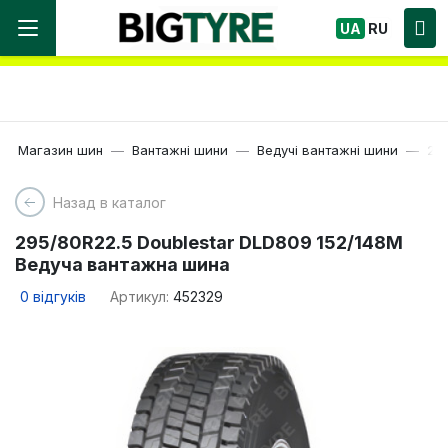
Ми працюємо! Великий вибір Шин, швидка
UA
RU
доставка по Україні!
Магазин шин
Вантажні шини
Ведучі вантажні шини
22.
Назад в каталог
295/80R22.5 Doublestar DLD809 152/148M
Ведуча вантажна шина
0
відгуків
Артикул:
452329