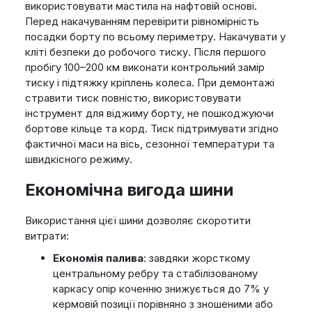
використовувати мастила на нафтовій основі.
Перед накачуванням перевірити рівномірність
посадки борту по всьому периметру. Накачувати у
кліті безпеки до робочого тиску. Після першого
пробігу 100–200 км виконати контрольний замір
тиску і підтяжку кріплень колеса. При демонтажі
стравити тиск повністю, використовувати
інструмент для віджиму борту, не пошкоджуючи
бортове кільце та корд. Тиск підтримувати згідно
фактичної маси на вісь, сезонної температури та
швидкісного режиму.
Економічна вигода шини
Використання цієї шини дозволяє скоротити
витрати:
Економія палива
: завдяки жорсткому
центральному ребру та стабілізованому
каркасу опір коченню знижується до 7% у
кермовій позиції порівняно з зношеними або