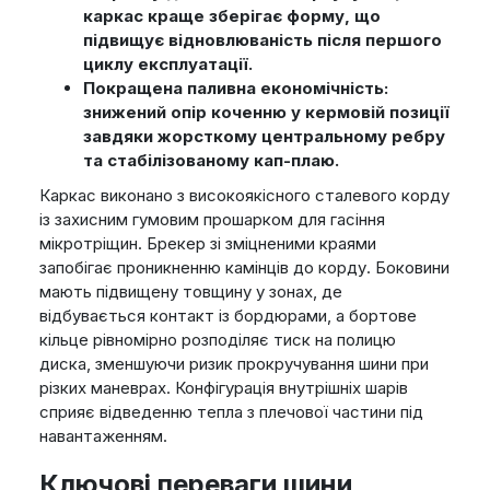
каркас краще зберігає форму, що
підвищує відновлюваність після першого
циклу експлуатації.
Покращена паливна економічність:
знижений опір коченню у кермовій позиції
завдяки жорсткому центральному ребру
та стабілізованому кап-плаю.
Каркас виконано з високоякісного сталевого корду
із захисним гумовим прошарком для гасіння
мікротріщин. Брекер зі зміцненими краями
запобігає проникненню камінців до корду. Боковини
мають підвищену товщину у зонах, де
відбувається контакт із бордюрами, а бортове
кільце рівномірно розподіляє тиск на полицю
диска, зменшуючи ризик прокручування шини при
різких маневрах. Конфігурація внутрішніх шарів
сприяє відведенню тепла з плечової частини під
навантаженням.
Ключові переваги шини