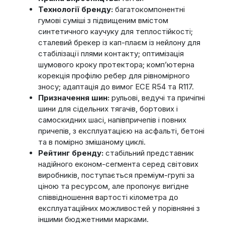
Технології бренду:
багатокомпонентні
гумові суміші з підвищеним вмістом
синтетичного каучуку для теплостійкості;
сталевий брекер із кап-плаєм із нейлону для
стабілізації плями контакту; оптимізація
шумового кроку протектора; комп’ютерна
корекція профілю ребер для рівномірного
зносу; адаптація до вимог ECE R54 та R117.
Призначення шин:
рульові, ведучі та причіпні
шини для сідельних тягачів, бортових і
самоскидних шасі, напівпричепів і повних
причепів, з експлуатацією на асфальті, бетоні
та в помірно змішаному циклі.
Рейтинг бренду:
стабільний представник
надійного економ-сегмента серед світових
виробників, поступається преміум-групі за
ціною та ресурсом, але пропонує вигідне
співвідношення вартості кілометра до
експлуатаційних можливостей у порівнянні з
іншими бюджетними марками.