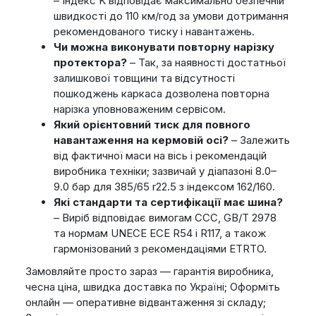
– Індекс K відповідає максимально безпечній
швидкості до 110 км/год за умови дотримання
рекомендованого тиску і навантажень.
Чи можна виконувати повторну нарізку
протектора?
– Так, за наявності достатньої
залишкової товщини та відсутності
пошкоджень каркаса дозволена повторна
нарізка уповноваженим сервісом.
Який орієнтовний тиск для повного
навантаження на кермовій осі?
– Залежить
від фактичної маси на вісь і рекомендацій
виробника техніки; зазвичай у діапазоні 8.0–
9.0 бар для 385/65 r22.5 з індексом 162/160.
Які стандарти та сертифікації має шина?
– Виріб відповідає вимогам CCC, GB/T 2978
та нормам UNECE ECE R54 і R117, а також
гармонізований з рекомендаціями ETRTO.
Замовляйте просто зараз — гарантія виробника,
чесна ціна, швидка доставка по Україні; Оформіть
онлайн — оперативне відвантаження зі складу;