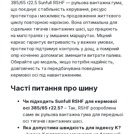
385/65 r22.5 Sunfull RSHF — рульова вантажна гума,
що поєднує стабільність керування, ресурс
протектора і можливість продовження життєвого
циклу повторною нарізкою. Вона оптимальна для
сідельних тягачів і вантажних шасі, що працюють
на магістралях і у змішаних маршрутах. Міцний
каркас гарантує витривалість у важких умовах,
протектор підтримує контроль у дощ, а помірний
опір коченню допомагає зменшити витрати палива.
Обирайте цю модель, якщо потрібні надійність,
довговічність та передбачувана поведінка
кермової осі під навантаженням.
Часті питання про шину
Чи підходить Sunfull RSHF для кермової
осі 385/65 r22.5?
– Так, RSHF розроблена
саме як рульова вантажна гума для передньої
осі тягачів і вантажних шасі.
Яка допустима швидкість для індексу K?