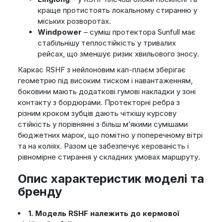
краще протистоять локальному стиранню у
міських розворотах.
Windpower
– суміш протектора Sunfull має
стабільнішу теплостійкість у тривалих
рейсах, що зменшує ризик хвильового зносу.
Каркас RSHF з нейлоновим кап-плаєм зберігає
геометрію під високим тиском і навантаженням,
боковини мають додаткові гумові накладки у зоні
контакту з бордюрами. Протекторні ребра з
різним кроком зубців дають чіткішу курсову
стійкість у порівнянні з більш м’якими сумішами
бюджетних марок, що помітно у поперечному вітрі
та на коліях. Разом це забезпечує керованість і
рівномірне стирання у складних умовах маршруту.
Опис характеристик моделі та
бренду
1. Модель RSHF належить до кермової