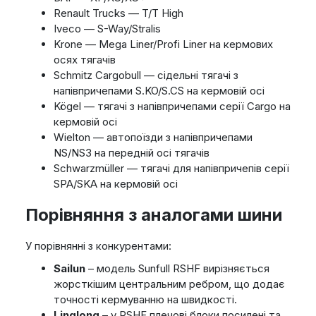
Renault Trucks — T/T High
Iveco — S-Way/Stralis
Krone — Mega Liner/Profi Liner на кермових
осях тягачів
Schmitz Cargobull — сідельні тягачі з
напівпричепами S.KO/S.CS на кермовій осі
Kögel — тягачі з напівпричепами серії Cargo на
кермовій осі
Wielton — автопоїзди з напівпричепами
NS/NS3 на передній осі тягачів
Schwarzmüller — тягачі для напівпричепів серії
SPA/SKA на кермовій осі
Порівняння з аналогами шини
У порівнянні з конкурентами:
Sailun
– модель Sunfull RSHF вирізняється
жорсткішим центральним ребром, що додає
точності кермуванню на швидкості.
Linglong
– у RSHF плечові блоки посилені та