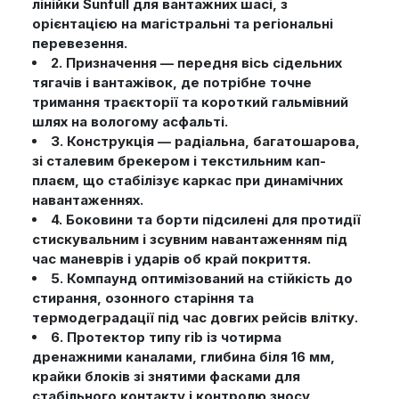
лінійки Sunfull для вантажних шасі, з
орієнтацією на магістральні та регіональні
перевезення.
2. Призначення — передня вісь сідельних
тягачів і вантажівок, де потрібне точне
тримання траєкторії та короткий гальмівний
шлях на вологому асфальті.
3. Конструкція — радіальна, багатошарова,
зі сталевим брекером і текстильним кап-
плаєм, що стабілізує каркас при динамічних
навантаженнях.
4. Боковини та борти підсилені для протидії
стискувальним і зсувним навантаженням під
час маневрів і ударів об край покриття.
5. Компаунд оптимізований на стійкість до
стирання, озонного старіння та
термодеградації під час довгих рейсів влітку.
6. Протектор типу rib із чотирма
дренажними каналами, глибина біля 16 мм,
крайки блоків зі знятими фасками для
стабільного контакту і контролю зносу.