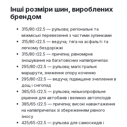
Інші розміри шин, вироблених
брендом
315/80 r22.5 — рульова; регіональні та
міжміські перевезення з частими зупинками
315/80 r22.5 — ведуча; тяга на асфальті та
легкому бездоріжжі
315/80 r22.5 — причіпна; рівномірне
зношування на багатовісних напівпричепах
295/80 r22.5 — рульова; магістральні
маршрути, зниження опору коченню
295/80 r22.5 — ведуча; підвищене зчеплення в
дощ і снігопад
385/55 r22.5 — рульова; низькопрофільне
рішення для автобанів і великих автопоїздів
385/65 r22.5 — причіпна; високі навантаження
на напівпричепах зі збереженням рівного
зносу
425/65 r22.5 — рульова для самоскидів і