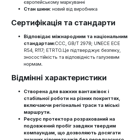
європейському маркуванні
Стан шини
: новий від виробника
Сертифікація та стандарти
Відповідає міжнародним та національним
стандартам:
CCC, GB/T 2978; UNECE ECE
R54, R117; ETRTO.Це підтверджує безпеку,
зносостійкість та відповідність галузевим
нормам.
Відмінні характеристики
Створена для важких вантажівок і
стабільної роботи на різних покриттях,
включаючи регіональні траси та міські
маршрути.
Ресурс протектора розрахований на
подовжений пробіг завдяки твердим
компаундам, що дозволяють досягати
значних кілометражів без передчасного