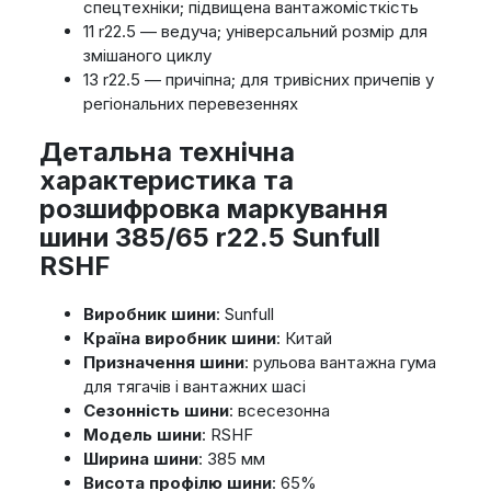
спецтехніки; підвищена вантажомісткість
11 r22.5 — ведуча; універсальний розмір для
змішаного циклу
13 r22.5 — причіпна; для тривісних причепів у
регіональних перевезеннях
Детальна технічна
характеристика та
розшифровка маркування
шини 385/65 r22.5 Sunfull
RSHF
Виробник шини
: Sunfull
Країна виробник шини
: Китай
Призначення шини
: рульова вантажна гума
для тягачів і вантажних шасі
Сезонність шини
: всесезонна
Модель шини
: RSHF
Ширина шини
: 385 мм
Висота профілю шини
: 65%