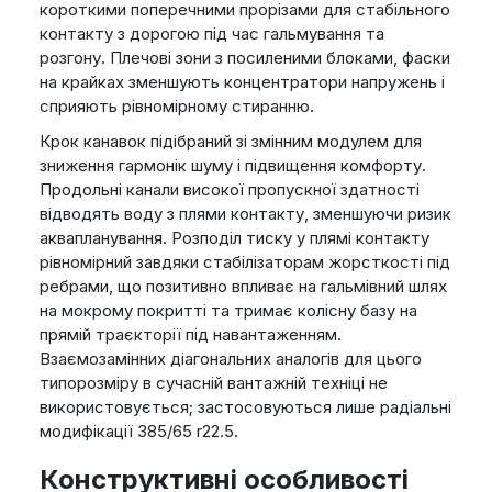
короткими поперечними прорізами для стабільного
контакту з дорогою під час гальмування та
розгону. Плечові зони з посиленими блоками, фаски
на крайках зменшують концентратори напружень і
сприяють рівномірному стиранню.
Крок канавок підібраний зі змінним модулем для
зниження гармонік шуму і підвищення комфорту.
Продольні канали високої пропускної здатності
відводять воду з плями контакту, зменшуючи ризик
аквапланування. Розподіл тиску у плямі контакту
рівномірний завдяки стабілізаторам жорсткості під
ребрами, що позитивно впливає на гальмівний шлях
на мокрому покритті та тримає колісну базу на
прямій траєкторії під навантаженням.
Взаємозамінних діагональних аналогів для цього
типорозміру в сучасній вантажній техніці не
використовується; застосовуються лише радіальні
модифікації 385/65 r22.5.
Конструктивні особливості