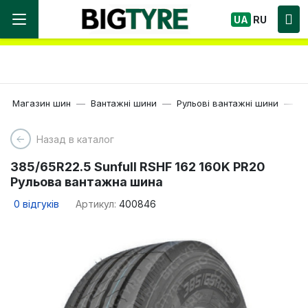
Ми працюємо! Великий вибір Шин, швидка
UA
RU
доставка по Україні!
Магазин шин
Вантажні шини
Рульові вантажні шини
22
Назад в каталог
385/65R22.5 Sunfull RSHF 162 160K PR20
Рульова вантажна шина
0
відгуків
Артикул:
400846