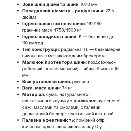
Зовнішній діаметр шини
: 1070 мм
Посадковий діаметр - радіус шини
: 22.5
дюйма
Індекс навантаження шини
: 162/160 —
гранична маса 4750/4500 кг
Індекс швидкості шини
: K — безпечно до
110 км/год
Тип конструкції
: радіальна TL — безкамерне
виконання з металокордним брекером
Малюнок протектора шини
: поздовжньо-
реберний, неспрямований; глибина близько 16
мм
Вісь установки шини
: рульова
Вага, маса шини
: 74 кг
Матеріал
: суміш натурального і
синтетичного каучуку з домішками вуглецевої
сажі, маслами та смолами; сталевий
двошаровий брекер; текстильний кап-плай
Паливна ефективність
: помірний опір
коченню, орієнтовно рівень класу D у