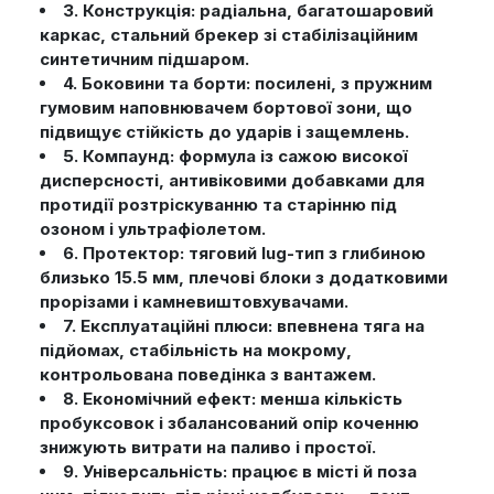
3. Конструкція: радіальна, багатошаровий
каркас, стальний брекер зі стабілізаційним
синтетичним підшаром.
4. Боковини та борти: посилені, з пружним
гумовим наповнювачем бортової зони, що
підвищує стійкість до ударів і защемлень.
5. Компаунд: формула із сажою високої
дисперсності, антивіковими добавками для
протидії розтріскуванню та старінню під
озоном і ультрафіолетом.
6. Протектор: тяговий lug-тип з глибиною
близько 15.5 мм, плечові блоки з додатковими
прорізами і камневиштовхувачами.
7. Експлуатаційні плюси: впевнена тяга на
підйомах, стабільність на мокрому,
контрольована поведінка з вантажем.
8. Економічний ефект: менша кількість
пробуксовок і збалансований опір коченню
знижують витрати на паливо і простої.
9. Універсальність: працює в місті й поза