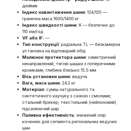
дюймів
Індекс навантаження шини
: 124/120 —
гранична маса 1600/1400 кг
Індекс швидкості шини
: K — безпечно до
110 км/год
VF або IF
: —
Тип конструкції
: радіальна TL — безкамерна
установка на відповідний обід
Малюнок протектора шини
: симетричний
ненаправлений, тягові шашки з поперечними
кромками, глибина близько 15.5 мм
Вісь установки шини
: ведуча
Вага, маса шини
: 24.2 кг
Матеріал
: суміш натурального та
синтетичного каучуку з сажою і смолами;
стальний брекер; текстильний (нейлоновий)
підсилюючий шар
Паливна ефективність
: знижений опір
коченню для сегмента регіональних ведучих
шин