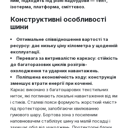
ним, підходить під різні надбудови — тент,
ізотерма, платформа, сміттєвоз.
Конструктивні особливості
шини
Оптимальне співвідношення вартості та
ресурсу: дає низьку ціну кілометра у щоденній
експлуатації.
Перевага за витривалістю каркасу: стійкість
до багаторазових циклів розігрів-
охолодження та ударних навантажень.
Поліпшена економічність ходу: конструкція
зменшує втрати енергії при коченні.
Каркас виконано з багатошарових текстильних
ниток, які поглинають локальні навантаження від ям
і стиків. Сталеві пояси формують жорсткий «міст»
під протектором, запобігаючи хвилюванню
гумового шару. Бортова зона з посиленим
наповнювачем стабілізує шину на малій посадці і
захищає обід від ушкоджень. Протекторні блоки