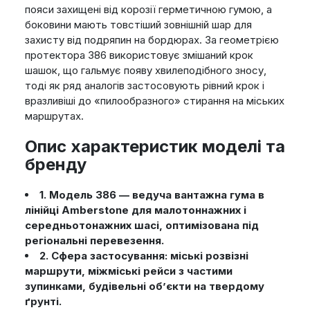
пояси захищені від корозії герметичною гумою, а
боковини мають товстіший зовнішній шар для
захисту від подряпин на бордюрах. За геометрією
протектора 386 використовує змішаний крок
шашок, що гальмує появу хвилеподібного зносу,
тоді як ряд аналогів застосовують рівний крок і
вразливіші до «пилообразного» стирання на міських
маршрутах.
Опис характеристик моделі та
бренду
1. Модель 386 — ведуча вантажна гума в
лінійці Amberstone для малотоннажних і
середньотонажних шасі, оптимізована під
регіональні перевезення.
2. Сфера застосування: міські розвізні
маршрути, міжміські рейси з частими
зупинками, будівельні об’єкти на твердому
ґрунті.