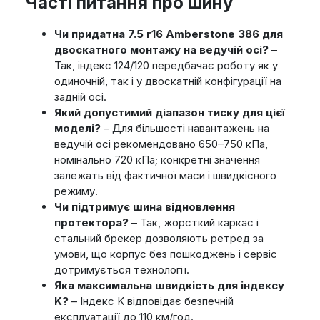
Часті питання про шину
Чи придатна 7.5 r16 Amberstone 386 для
двоскатного монтажу на ведучій осі?
–
Так, індекс 124/120 передбачає роботу як у
одиночній, так і у двоскатній конфігурації на
задній осі.
Який допустимий діапазон тиску для цієї
моделі?
– Для більшості навантажень на
ведучій осі рекомендовано 650–750 кПа,
номінально 720 кПа; конкретні значення
залежать від фактичної маси і швидкісного
режиму.
Чи підтримує шина відновлення
протектора?
– Так, жорсткий каркас і
стальний брекер дозволяють ретред за
умови, що корпус без пошкоджень і сервіс
дотримується технології.
Яка максимальна швидкість для індексу
K?
– Індекс K відповідає безпечній
експлуатації до 110 км/год.