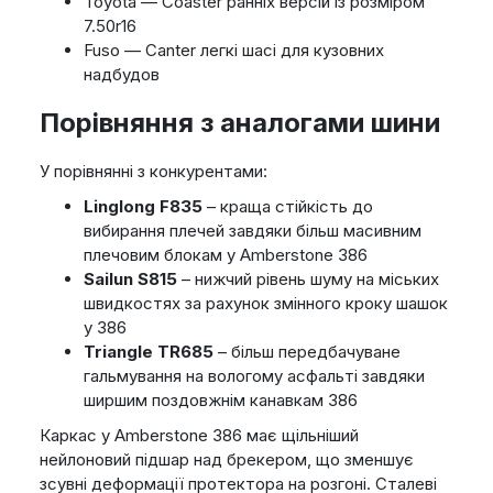
Toyota — Coaster ранніх версій із розміром
7.50r16
Fuso — Canter легкі шасі для кузовних
надбудов
Порівняння з аналогами шини
У порівнянні з конкурентами:
Linglong F835
– краща стійкість до
вибирання плечей завдяки більш масивним
плечовим блокам у Amberstone 386
Sailun S815
– нижчий рівень шуму на міських
швидкостях за рахунок змінного кроку шашок
у 386
Triangle TR685
– більш передбачуване
гальмування на вологому асфальті завдяки
ширшим поздовжнім канавкам 386
Каркас у Amberstone 386 має щільніший
нейлоновий підшар над брекером, що зменшує
зсувні деформації протектора на розгоні. Сталеві