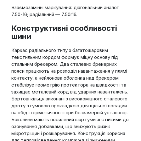
Взаємозамінні маркування: діагональний аналог
7.50-16; радіальний — 7.50r16.
Конструктивні особливості
шини
Каркас радіального типу з багатошаровим
текстильним кордом формує міцну основу під
стальним брекером. Два сталевих брекерних
пояси працюють на розподіл навантаження у плямі
контакту, а нейлонова оболонка над брекером
стабілізує геометрію протектора на швидкості та
захищає металевий корд від ударних навантажень.
Бортові кільця виконані з високоміцного сталевого
дроту з гумовою прокладкою для щільної посадки
на обід і герметичності при безкамерній установці.
Боковини мають посилений шар гуми зі стійкими до
озонування добавками, що знижують ризик
мікротріщин і розшарування. Конструкція корисна
для тепловідведення: компаунд зі зниженими