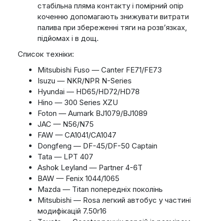
стабільна пляма контакту і помірний опір
коченню допомагають знижувати витрати
палива при збереженні тяги на розв’язках,
підйомах і в дощ.
Список техніки:
Mitsubishi Fuso — Canter FE71/FE73
Isuzu — NKR/NPR N-Series
Hyundai — HD65/HD72/HD78
Hino — 300 Series XZU
Foton — Aumark BJ1079/BJ1089
JAC — N56/N75
FAW — CA1041/CA1047
Dongfeng — DF-45/DF-50 Captain
Tata — LPT 407
Ashok Leyland — Partner 4-6T
BAW — Fenix 1044/1065
Mazda — Titan попередніх поколінь
Mitsubishi — Rosa легкий автобус у частині
модифікацій 7.50r16