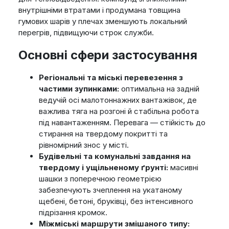
внутрішніми втратами і продумана товщина
гумових шарів у плечах зменшують локальний
перегрів, підвищуючи строк служби.
Основні сфери застосування
Регіональні та міські перевезення з
частими зупинками:
оптимальна на задній
ведучій осі малотоннажних вантажівок, де
важлива тяга на розгоні й стабільна робота
під навантаженням. Перевага — стійкість до
стирання на твердому покритті та
рівномірний знос у місті.
Будівельні та комунальні завдання на
твердому і ущільненому ґрунті:
масивні
шашки з поперечною геометрією
забезпечують зчеплення на укатаному
щебені, бетоні, бруківці, без інтенсивного
підрізання кромок.
Міжміські маршрути змішаного типу: