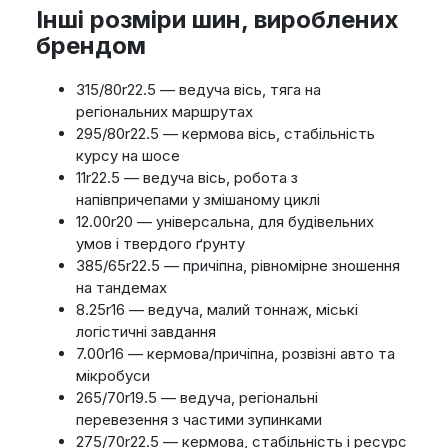
Інші розміри шин, вироблених
брендом
315/80r22.5 — ведуча вісь, тяга на
регіональних маршрутах
295/80r22.5 — кермова вісь, стабільність
курсу на шосе
11r22.5 — ведуча вісь, робота з
напівпричепами у змішаному циклі
12.00r20 — універсальна, для будівельних
умов і твердого ґрунту
385/65r22.5 — причіпна, рівномірне зношення
на тандемах
8.25r16 — ведуча, малий тоннаж, міські
логістичні завдання
7.00r16 — кермова/причіпна, розвізні авто та
мікробуси
265/70r19.5 — ведуча, регіональні
перевезення з частими зупинками
275/70r22.5 — кермова, стабільність і ресурс