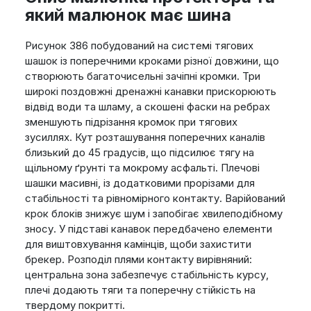
який малюнок має шина
Рисунок 386 побудований на системі тягових
шашок із поперечними кроками різної довжини, що
створюють багаточисельні зачіпні кромки. Три
широкі поздовжні дренажні канавки прискорюють
відвід води та шламу, а скошені фаски на ребрах
зменшують підрізання кромок при тягових
зусиллях. Кут розташування поперечних каналів
близький до 45 градусів, що підсилює тягу на
щільному ґрунті та мокрому асфальті. Плечові
шашки масивні, із додатковими прорізами для
стабільності та рівномірного контакту. Варійований
крок блоків знижує шум і запобігає хвилеподібному
зносу. У підставі канавок передбачено елементи
для виштовхування камінців, щоби захистити
брекер. Розподіл плями контакту вирівняний:
центральна зона забезпечує стабільність курсу,
плечі додають тяги та поперечну стійкість на
твердому покритті.