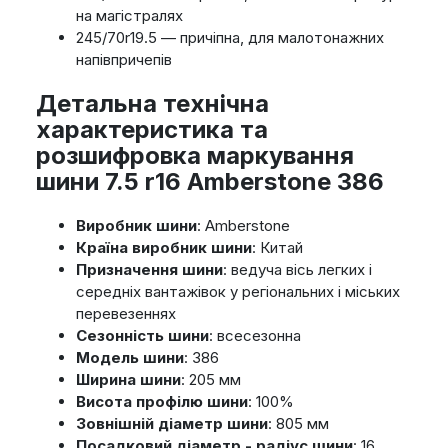
на магістралях
245/70r19.5 — причіпна, для малотонажних
напівпричепів
Детальна технічна
характеристика та
розшифровка маркування
шини 7.5 r16 Amberstone 386
Виробник шини
: Amberstone
Країна виробник шини
: Китай
Призначення шини
: ведуча вісь легких і
середніх вантажівок у регіональних і міських
перевезеннях
Сезонність шини
: всесезонна
Модель шини
: 386
Ширина шини
: 205 мм
Висота профілю шини
: 100%
Зовнішній діаметр шини
: 805 мм
Посадковий діаметр - радіус шини
: 16