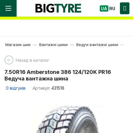
Ми працюємо! Великий вибір Шин, швидка
UA
RU
доставка по Україні!
Магазин шин
Вантажні шини
Ведучі вантажні шини
7.
Назад в каталог
7.50R16 Amberstone 386 124/120K PR16
Ведуча вантажна шина
0
відгуків
Артикул:
431518