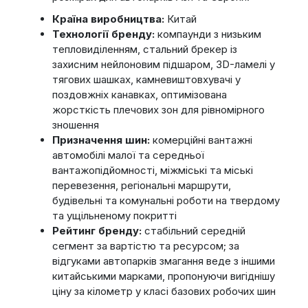
Країна виробництва:
Китай
Технології бренду:
компаунди з низьким
тепловиділенням, стальний брекер із
захисним нейлоновим підшаром, 3D-ламелі у
тягових шашках, камневиштовхувачі у
поздовжніх канавках, оптимізована
жорсткість плечових зон для рівномірного
зношення
Призначення шин:
комерційні вантажні
автомобілі малої та середньої
вантажопідйомності, міжміські та міські
перевезення, регіональні маршрути,
будівельні та комунальні роботи на твердому
та ущільненому покритті
Рейтинг бренду:
стабільний середній
сегмент за вартістю та ресурсом; за
відгуками автопарків змагання веде з іншими
китайськими марками, пропонуючи вигіднішу
ціну за кілометр у класі базових робочих шин