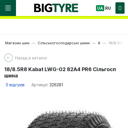
Ми працюємо! Великий вибір Шин, швидка
UA
RU
доставка по Україні!
Магазин шин
Сільськогосподарські шини
8
18/8.5R8 
Назад в каталог
18/8.5R8 Kabat LWG-02 82A4 PR6 Сільгосп
шина
0
відгуків
Артикул:
326281