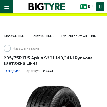
Ми працюємо! Великий вибір Шин, швидка
UA
RU
доставка по Україні!
Магазин шин
Вантажні шини
Рульові вантажні шини
17
Назад в каталог
235/75R17.5 Aplus S201 143/141J Рульова
вантажна шина
0
відгуків
Артикул:
287441