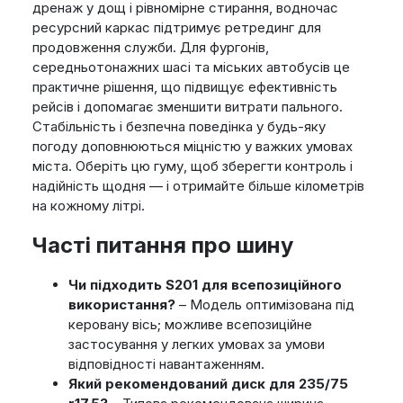
дренаж у дощ і рівномірне стирання, водночас
ресурсний каркас підтримує ретрединг для
продовження служби. Для фургонів,
середньотонажних шасі та міських автобусів це
практичне рішення, що підвищує ефективність
рейсів і допомагає зменшити витрати пального.
Стабільність і безпечна поведінка у будь-яку
погоду доповнюються міцністю у важких умовах
міста. Оберіть цю гуму, щоб зберегти контроль і
надійність щодня — і отримайте більше кілометрів
на кожному літрі.
Часті питання про шину
Чи підходить S201 для всепозиційного
використання?
– Модель оптимізована під
керовану вісь; можливе всепозиційне
застосування у легких умовах за умови
відповідності навантаженням.
Який рекомендований диск для 235/75