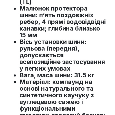
(TL)
Малюнок протектора
шини
: п’ять поздовжніх
ребер, 4 прямі водовідвідні
канавки; глибина близько
15 мм
Вісь установки шини
:
рульова (передня),
допускається
всепозиційне застосування
у легких умовах
Вага, маса шини
: 31.5 кг
Матеріал
: компаунд на
основі натурального та
синтетичного каучуку з
вуглецевою сажею і
функціональними