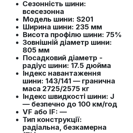
Сезонність шини
:
всесезонна
Модель шини
: S201
Ширина шини
: 235 мм
Висота профілю шини
: 75%
Зовнішній діаметр шини
:
805 мм
Посадковий діаметр -
радіус шини
: 17.5 дюйма
Індекс навантаження
шини
: 143/141 — гранична
маса 2725/2575 кг
Індекс швидкості шини
: J
— безпечно до 100 км/год
VF або IF
: —
Тип конструкції
:
радіальна, безкамерна