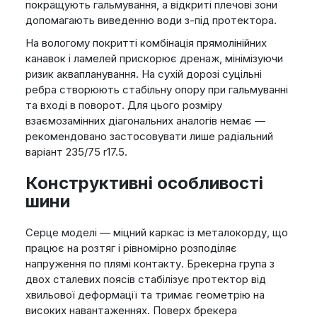
покращують гальмування, а відкриті плечові зони
допомагають виведенню води з-під протектора.
На вологому покритті комбінація прямолінійних
канавок і ламелей прискорює дренаж, мінімізуючи
ризик аквапланування. На сухій дорозі суцільні
ребра створюють стабільну опору при гальмуванні
та вході в поворот. Для цього розміру
взаємозамінних діагональних аналогів немає —
рекомендовано застосовувати лише радіальний
варіант 235/75 r17.5.
Конструктивні особливості
шини
Серце моделі — міцний каркас із металокорду, що
працює на розтяг і рівномірно розподіляє
напруження по плямі контакту. Брекерна група з
двох сталевих поясів стабілізує протектор від
хвильової деформації та тримає геометрію на
високих навантаженнях. Поверх брекера