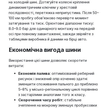
на холодній шині. Дотягуйте колесні кріплення
динамометричним ключем у хрестовій
послідовності, перетяжка неприпустима. Після 50–
100 км пробігу обов’язково перевірте момент
затягування та тиск. Орієнтовні діапазони тиску:
8.0–9.0 бар для одинарного монтажу на передній
осі при повному завантаженні, завжди звіряйте з
таблицями виробника й даними на бірці авто.
Економічна вигода шини
Використання цієї шини дозволяє скоротити
витрати:
Економія палива
: оптимізований реберний
рисунок і знижений опір коченню здатні
зменшити споживання пального до приблизно
5–8% у місько-регіональному циклі порівняно
з застарілими аналогами того ж класу.
Скорочення часу робіт
: стабільне
зчеплення на мокрому зменшує пробуксовки