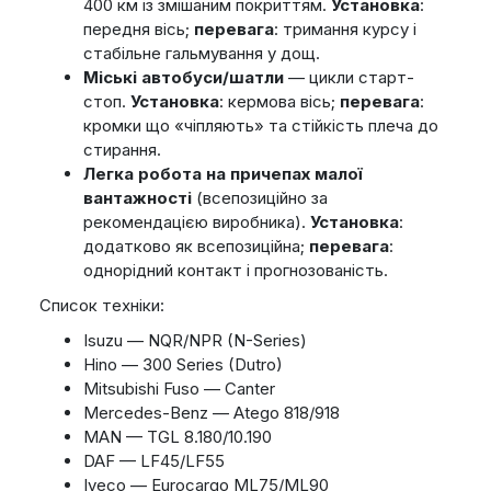
400 км із змішаним покриттям.
Установка
:
передня вісь;
перевага
: тримання курсу і
стабільне гальмування у дощ.
Міські автобуси/шатли
— цикли старт-
стоп.
Установка
: кермова вісь;
перевага
:
кромки що «чіпляють» та стійкість плеча до
стирання.
Легка робота на причепах малої
вантажності
(всепозиційно за
рекомендацією виробника).
Установка
:
додатково як всепозиційна;
перевага
:
однорідний контакт і прогнозованість.
Список техніки:
Isuzu — NQR/NPR (N-Series)
Hino — 300 Series (Dutro)
Mitsubishi Fuso — Canter
Mercedes-Benz — Atego 818/918
MAN — TGL 8.180/10.190
DAF — LF45/LF55
Iveco — Eurocargo ML75/ML90