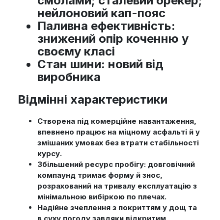
смолами; сталевий брекер;
нейлоновий кап-пояс
Паливна ефективність
:
знижений опір коченню у
своєму класі
Стан шини
: новий від
виробника
Відмінні характеристики
Створена під комерційне навантаження,
впевнено працює на міцному асфальті й у
змішаних умовах без втрати стабільності
курсу.
Збільшений ресурс пробігу: довговічний
компаунд тримає форму й знос,
розрахований на тривалу експлуатацію з
мінімальною вибіркою по плечах.
Надійне зчеплення з покриттям у дощ та
в суху погоду завдяки відкритим