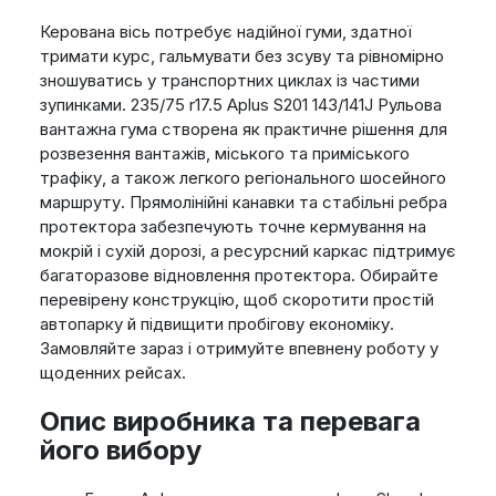
Керована вісь потребує надійної гуми, здатної
тримати курс, гальмувати без зсуву та рівномірно
зношуватись у транспортних циклах із частими
зупинками. 235/75 r17.5 Aplus S201 143/141J Рульова
вантажна гума створена як практичне рішення для
розвезення вантажів, міського та приміського
трафіку, а також легкого регіонального шосейного
маршруту. Прямолінійні канавки та стабільні ребра
протектора забезпечують точне кермування на
мокрій і сухій дорозі, а ресурсний каркас підтримує
багаторазове відновлення протектора. Обирайте
перевірену конструкцію, щоб скоротити простій
автопарку й підвищити пробігову економіку.
Замовляйте зараз і отримуйте впевнену роботу у
щоденних рейсах.
Опис виробника та перевага
його вибору