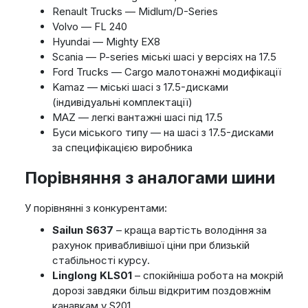
Renault Trucks — Midlum/D-Series
Volvo — FL 240
Hyundai — Mighty EX8
Scania — P-series міські шасі у версіях на 17.5
Ford Trucks — Cargo малотонажні модифікації
Kamaz — міські шасі з 17.5-дисками
(індивідуальні комплектації)
MAZ — легкі вантажні шасі під 17.5
Буси міського типу — на шасі з 17.5-дисками
за специфікацією виробника
Порівняння з аналогами шини
У порівнянні з конкурентами:
Sailun S637
– краща вартість володіння за
рахунок привабливішої ціни при близькій
стабільності курсу.
Linglong KLS01
– спокійніша робота на мокрій
дорозі завдяки більш відкритим поздовжнім
канавкам у S201.