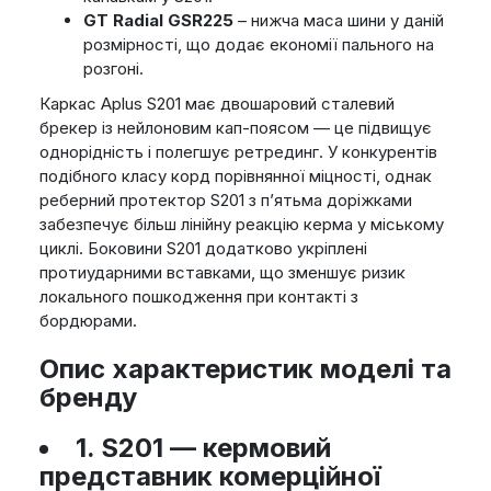
GT Radial GSR225
– нижча маса шини у даній
розмірності, що додає економії пального на
розгоні.
Каркас Aplus S201 має двошаровий сталевий
брекер із нейлоновим кап-поясом — це підвищує
однорідність і полегшує ретрединг. У конкурентів
подібного класу корд порівнянної міцності, однак
реберний протектор S201 з п’ятьма доріжками
забезпечує більш лінійну реакцію керма у міському
циклі. Боковини S201 додатково укріплені
протиударними вставками, що зменшує ризик
локального пошкодження при контакті з
бордюрами.
Опис характеристик моделі та
бренду
1.
S201 — кермовий
представник комерційної