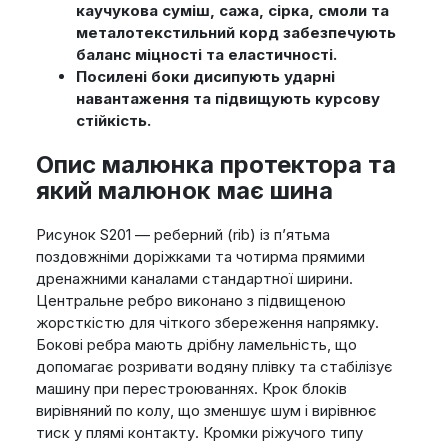
каучукова суміш, сажа, сірка, смоли та
металотекстильний корд забезпечують
баланс міцності та еластичності.
Посилені боки дисипують ударні
навантаження та підвищують курсову
стійкість.
Опис малюнка протектора та
який малюнок має шина
Рисунок S201 — реберний (rib) із п’ятьма
поздовжніми доріжками та чотирма прямими
дренажними каналами стандартної ширини.
Центральне ребро виконано з підвищеною
жорсткістю для чіткого збереження напрямку.
Бокові ребра мають дрібну ламельність, що
допомагає розривати водяну плівку та стабілізує
машину при перестроюваннях. Крок блоків
вирівняний по колу, що зменшує шум і вирівнює
тиск у плямі контакту. Кромки ріжучого типу