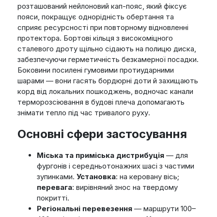
розташований нейлоновий кап-пояс, який фіксує
пояси, покращує однорідність обертання та
сприяє ресурсності при повторному відновленні
протектора. Бортові кільця з високоміцного
сталевого дроту щільно сідають на полицю диска,
забезпечуючи герметичність безкамерної посадки.
Боковини посилені гумовими протиударними
шарами — вони гасять бордюрні доти й захищають
корд від локальних пошкоджень, водночас канали
терморозсіювання в будові плеча допомагають
знімати тепло під час тривалого руху.
Основні сфери застосування
Міська та приміська дистрибуція
— для
фургонів і середньотонажних шасі з частими
зупинками.
Установка
: на керовану вісь;
перевага
: вирівняний знос на твердому
покритті.
Регіональні перевезення
— маршрути 100–