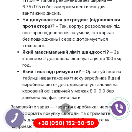
r17.5?
– Типова рекомендована ширина —
6.75х17.5 із безкамерним вентилем для
вантажних дисків.
Чи допускається ретрединг (відновлення
протектора)?
– Так, корпус розроблений під
повторне відновлення за умови, що каркас
без пошкоджень і сервіс дотримується
технології.
Який максимальний ліміт швидкості?
– За
індексом J дозволена експлуатація до 100 км/
год.
Який тиск підтримувати?
– Орієнтуйтеся на
таблиці навантаження/тиску виробника й дані
виробника авто; для одинарної установки на
керованій осі зазвичай у межах 8.0–9.0 бар
залежно від фактичної ваги.
Замовляйте зараз — гарантія виробника і чесна
ціна. Оформіть покупку сьогодні та отримайте
швидку доставку по всій Україні. Працюєте як
+38 (050) 152-50-50
підприємство? Звертайтеся — надамо