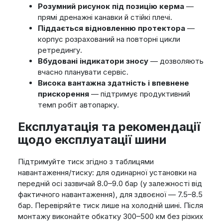
Розумний рисунок під позицію керма
—
прямі дренажні канавки й стійкі плечі.
Піддається відновленню протектора
—
корпус розрахований на повторні цикли
ретредингу.
Вбудовані індикатори зносу
— дозволяють
вчасно планувати сервіс.
Висока вантажна здатність і впевнене
прискорення
— підтримує продуктивний
темп робіт автопарку.
Експлуатація та рекомендації
щодо експлуатації шини
Підтримуйте тиск згідно з таблицями
навантаження/тиску: для одинарної установки на
передній осі зазвичай 8.0–9.0 бар (у залежності від
фактичного навантаження), для здвоєної — 7.5–8.5
бар. Перевіряйте тиск лише на холодній шині. Після
монтажу виконайте обкатку 300–500 км без різких