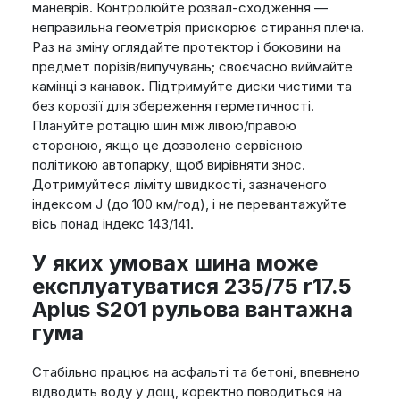
маневрів. Контролюйте розвал-сходження —
неправильна геометрія прискорює стирання плеча.
Раз на зміну оглядайте протектор і боковини на
предмет порізів/випучувань; своєчасно виймайте
камінці з канавок. Підтримуйте диски чистими та
без корозії для збереження герметичності.
Плануйте ротацію шин між лівою/правою
стороною, якщо це дозволено сервісною
політикою автопарку, щоб вирівняти знос.
Дотримуйтеся ліміту швидкості, зазначеного
індексом J (до 100 км/год), і не перевантажуйте
вісь понад індекс 143/141.
У яких умовах шина може
експлуатуватися 235/75 r17.5
Aplus S201 рульова вантажна
гума
Стабільно працює на асфальті та бетоні, впевнено
відводить воду у дощ, коректно поводиться на