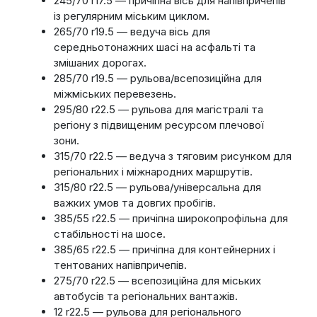
245/70 r17.5 — причіпна вісь для напівпричепів
із регулярним міським циклом.
265/70 r19.5 — ведуча вісь для
середньотонажних шасі на асфальті та
змішаних дорогах.
285/70 r19.5 — рульова/всепозиційна для
міжміських перевезень.
295/80 r22.5 — рульова для магістралі та
регіону з підвищеним ресурсом плечової
зони.
315/70 r22.5 — ведуча з тяговим рисунком для
регіональних і міжнародних маршрутів.
315/80 r22.5 — рульова/універсальна для
важких умов та довгих пробігів.
385/55 r22.5 — причіпна широкопрофільна для
стабільності на шосе.
385/65 r22.5 — причіпна для контейнерних і
тентованих напівпричепів.
275/70 r22.5 — всепозиційна для міських
автобусів та регіональних вантажів.
12 r22.5 — рульова для регіонального