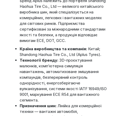
Бренд Aplus належить до портфеля Shandong
Haohua Tire Co., Ltd — великого китайського
виробника шин, який спеціалізується на
комерційних, легкових і вантажних моделях
для світових ринків. Підприємства
сертифіковані за міжнародними стандартами
якості та безпеки, а продукція відповідає
вимогам ECE, DOT, GCC.
Країна виробництва та компанія:
Китай;
Shandong Haohua Tire Co., Ltd (Aplus Tyres).
Технології бренду:
3D-проєктування
малюнків, комп’ютерна симуляція
навантажень, автоматизоване змішування
компаундів, безперервний контроль
однорідності, енергозберігаюче
вулканізування, системи якості IATF 16949/ISO
9001, маркування ECE R54 для вантажного
сегмента.
Призначення шин:
Лінійка для комерційної
техніки — вантажні автомобілі,