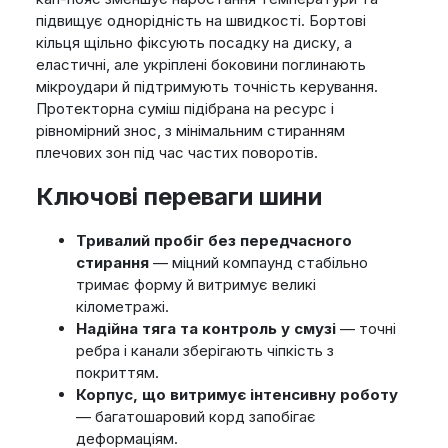
підвищує однорідність на швидкості. Бортові
кільця щільно фіксують посадку на диску, а
еластичні, але укріплені боковини поглинають
мікроудари й підтримують точність керування.
Протекторна суміш підібрана на ресурс і
рівномірний знос, з мінімальним стиранням
плечових зон під час частих поворотів.
Ключові переваги шини
Тривалий пробіг без передчасного
стирання
— міцний компаунд стабільно
тримає форму й витримує великі
кілометражі.
Надійна тяга та контроль у смузі
— точні
ребра і канали зберігають чіпкість з
покриттям.
Корпус, що витримує інтенсивну роботу
— багатошаровий корд запобігає
деформаціям.