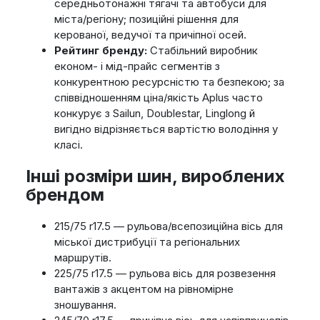
середньотонажні тягачі та автобуси для
міста/регіону; позиційні рішення для
керованої, ведучої та причіпної осей.
Рейтинг бренду:
Стабільний виробник
економ- і мід-прайс сегментів з
конкурентною ресурсністю та безпекою; за
співвідношенням ціна/якість Aplus часто
конкурує з Sailun, Doublestar, Linglong й
вигідно відрізняється вартістю володіння у
класі.
Інші розміри шин, вироблених
брендом
215/75 r17.5 — рульова/всепозиційна вісь для
міської дистрибуції та регіональних
маршрутів.
225/75 r17.5 — рульова вісь для розвезення
вантажів з акцентом на рівномірне
зношування.