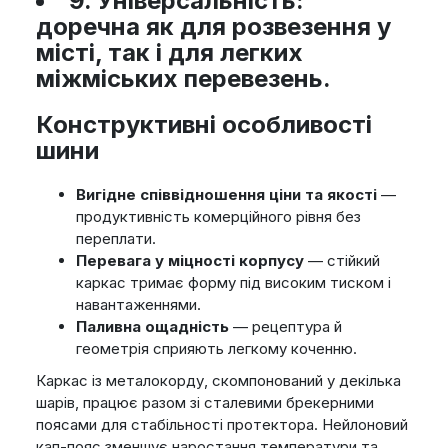
9.
Універсальність:
доречна як для розвезення у
місті, так і для легких
міжміських перевезень.
Конструктивні особливості
шини
Вигідне співвідношення ціни та якості
—
продуктивність комерційного рівня без
переплати.
Перевага у міцності корпусу
— стійкий
каркас тримає форму під високим тиском і
навантаженнями.
Паливна ощадність
— рецептура й
геометрія сприяють легкому коченню.
Каркас із металокорду, скомпонований у декілька
шарів, працює разом зі сталевими брекерними
поясами для стабільності протектора. Нейлоновий
кап-пояс зменшує наростання температури та