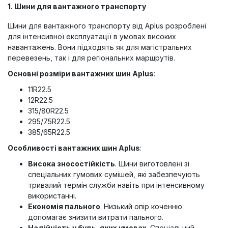
1. Шини для вантажного транспорту
Шини для вантажного транспорту від Aplus розроблені
для інтенсивної експлуатації в умовах високих
навантажень. Вони підходять як для магістральних
перевезень, так і для регіональних маршрутів.
Основні розміри вантажних шин Aplus
:
11R22.5
12R22.5
315/80R22.5
295/75R22.5
385/65R22.5
Особливості вантажних шин Aplus
:
Висока зносостійкість
. Шини виготовлені зі
спеціальних гумових сумішей, які забезпечують
тривалий термін служби навіть при інтенсивному
використанні.
Економія пального
. Низький опір коченню
допомагає знизити витрати пального.
Надійність у будь-яких умовах
. Спеціальний