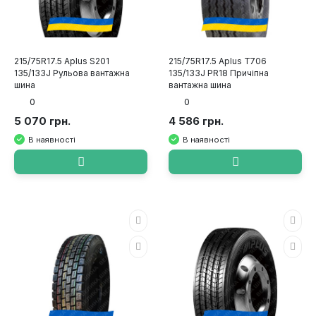
215/75R17.5 Aplus S201
215/75R17.5 Aplus T706
135/133J Рульова вантажна
135/133J PR18 Причіпна
шина
вантажна шина
0
0
5 070 грн.
4 586 грн.
В наявності
В наявності