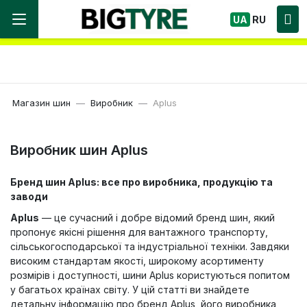
Ми працюємо! Великий вибір Шин, швидка
UA
RU
доставка по Україні!
Магазин шин
Виробник
Aplus
Виробник шин Aplus
Бренд шин Aplus: все про виробника, продукцію та
заводи
Aplus
— це сучасний і добре відомий бренд шин, який
пропонує якісні рішення для вантажного транспорту,
сільськогосподарської та індустріальної техніки. Завдяки
високим стандартам якості, широкому асортименту
розмірів і доступності, шини Aplus користуються попитом
у багатьох країнах світу. У цій статті ви знайдете
детальну інформацію про бренд Aplus, його виробника,