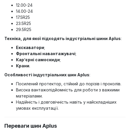
12.00-24
14.00-24
17.5R25
23.5R25
29.5R25
Техніка, для якої підходять індустріальні шини Aplus
:
Екскаватори
;
Фронтальні навантажувачі
;
Кар’єрні самоскиди
;
Крани
.
Особливості індустріальних шин Aplus
:
Посилений протектор, стійкий до порізів і проколів.
Висока вантажопідйомність для роботи з важкими
матеріалами.
Надійність і довговічність навіть у найскладніших
умовах експлуатації.
Переваги шин Aplus