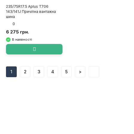
235/75R17.5 Aplus T706
143/141J Причіпна вантажна
шина
0
6 275 грн.
В наявності
1
2
3
4
5
>