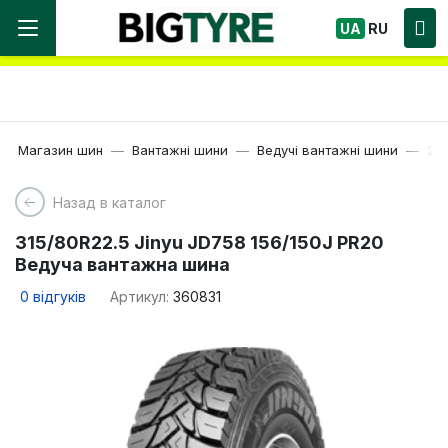
Ми працюємо! Великий вибір Шин, швидка
UA
RU
доставка по Україні!
Магазин шин
Вантажні шини
Ведучі вантажні шини
22.
Назад в каталог
315/80R22.5 Jinyu JD758 156/150J PR20
Ведуча вантажна шина
0
відгуків
Артикул:
360831