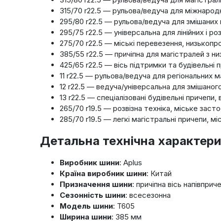
315/70 r22.5 — рульова/ведуча для міжнаро
295/80 r22.5 — рульова/ведуча для змішаних
295/75 r22.5 — універсальна для лінійних і роз
275/70 r22.5 — міські перевезення, низькопр
385/55 r22.5 — причіпна для магістралей з н
425/65 r22.5 — вісь підтримки та будівельн
11 r22.5 — рульова/ведуча для регіональних 
12 r22.5 — ведуча/універсальна для змішаног
13 r22.5 — спеціалізовані будівельні причепи
265/70 r19.5 — розвізна техніка, міське заст
285/70 r19.5 — легкі магістральні причепи, м
Детальна технічна характер
Виробник шини
: Aplus
Країна виробник шини
: Китай
Призначення шини
: причіпна вісь напівпри
Сезонність шини
: всесезонна
Модель шини
: T605
Ширина шини
: 385 мм