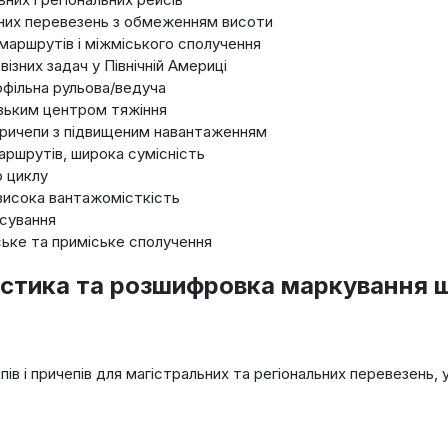
дних перевезень з обмеженням висоти
 маршрутів і міжміського сполучення
візних задач у Північній Америці
офільна рульова/ведуча
изьким центром тяжіння
і причепи з підвищеним навантаженням
маршрутів, широка сумісність
о циклу
, висока вантажомісткість
осування
іське та приміське сполучення
истика та розшифровка маркування 
чепів і причепів для магістральних та регіональних перевезень,