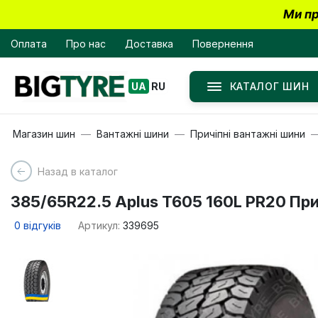
Ми пр
Оплата
Про нас
Доставка
Повернення
КАТАЛОГ ШИН
UA
RU
Магазин шин
Вантажні шини
Причіпні вантажні шини
Назад в каталог
385/65R22.5 Aplus T605 160L PR20 Пр
0
відгуків
Артикул:
339695