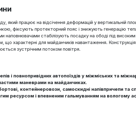
ини
у, який працює на відсічення деформацій у вертикальній площ
чкою, фіксують протекторний пояс і знижують генерацію тепла
ми наповнювачами стабілізують посадку на ободі під високи
м, що характерні для майданчиків навантаження. Конструкція
юється зустрічним потоком повітря.
чепів і повнопривідних автопоїздів у міжміських та міжн
 частими маневрами на майданчиках.
бортові, контейнеровози, самоскидні напівпричепи та с
гим ресурсом і впевненим гальмуванням на вологому ас