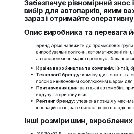
Забезпечує рівномірний знос
вибір для автопарків, яким в
зараз і отримайте оперативну
Опис виробника та перевага й
Бренд Aplus належить до промислової групи 
випробувальні полігони, автоматизовані ліні
автоперевезень марка пропонує збалансовані
Країна виробництва та компанія:
Китай; б
Технології бренду:
компаунди з сажо- та с
пояси з нейлоновим охоплюючим шаром для ст
Призначення шин:
вантажні автомобілі, прич
ведучу та причіпну вісь
Рейтинг бренду:
упевнена позиція у мас-мар
інноваційністю, зате виграє ціною володіння
Інші розміри шин, вироблени
315/80 r22.5 — рульова/ведуча для магістраль