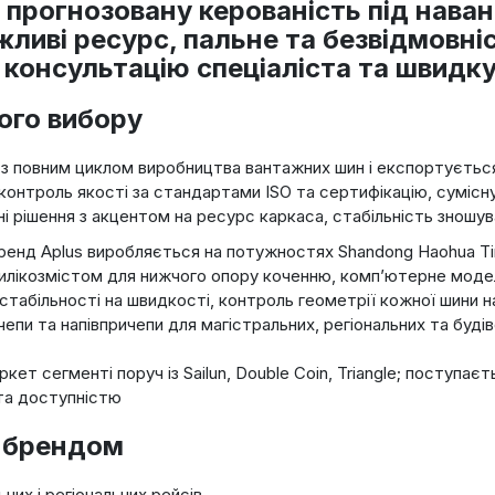
 і прогнозовану керованість під на
ажливі ресурс, пальне та безвідмовні
 консультацію спеціаліста та швидк
ого вибору
з повним циклом виробництва вантажних шин і експортується 
ї, контроль якості за стандартами ISO та сертифікацію, сумі
 рішення з акцентом на ресурс каркаса, стабільність зношув
ренд Aplus виробляється на потужностях Shandong Haohua Tire
илікозмістом для нижчого опору коченню, комп’ютерне модел
абільності на швидкості, контроль геометрії кожної шини н
епи та напівпричепи для магістральних, регіональних та будів
кет сегменті поруч із Sailun, Double Coin, Triangle; поступ
 та доступністю
х брендом
них і регіональних рейсів