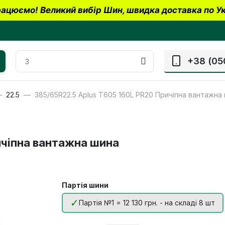
ацюємо! Великий вибір Шин, швидка доставка по Ук
+38 (05
22.5
385/65R22.5 Aplus T605 160L PR20 Причіпна вантажна
ичіпна вантажна шина
Партія шини
Партія №1 = 12 130 грн. - на складі 8 шт