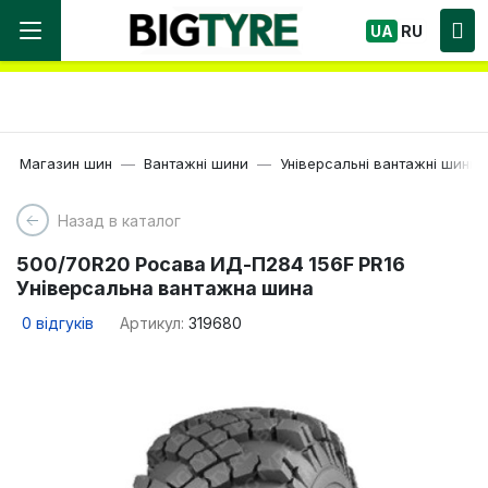
Ми працюємо! Великий вибір Шин, швидка
UA
RU
доставка по Україні!
Магазин шин
Вантажні шини
Універсальні вантажні шини
Назад в каталог
500/70R20 Росава ИД-П284 156F PR16
Універсальна вантажна шина
0
відгуків
Артикул:
319680