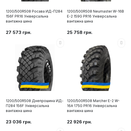
1200/500R508 Росава ИД-П284
1200/500R508 Neumaster W-16B
156F PR16 Універсальна
E-2 159G PR16 Універсальна
вантажна шина
вантажна шина
27 573 грн.
25 758 грн.
1200/500R508 Днепрошина ИД-
1200/500R508 Marcher E-2 W-
П284 156F Універсальна
16A 175G PR16 Універсальна
вантажна шина
вантажна шина
23 036 грн.
22 926 грн.